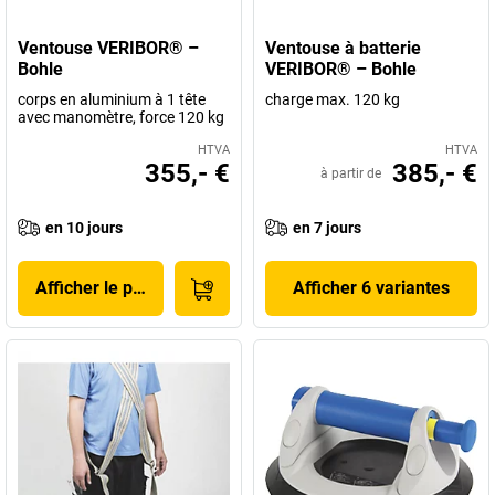
Ventouse VERIBOR® –
Ventouse à batterie
Bohle
VERIBOR® – Bohle
corps en aluminium à 1 tête
charge max. 120 kg
avec manomètre, force 120 kg
HTVA
HTVA
355,- €
385,- €
à partir de
en 10 jours
en 7 jours
Afficher le produit
Afficher 6 variantes