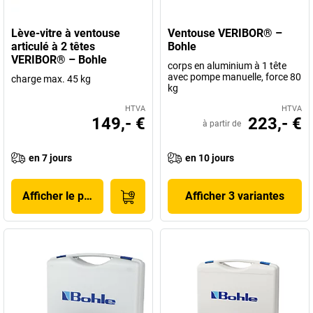
Lève-vitre à ventouse
Ventouse VERIBOR® –
articulé à 2 têtes
Bohle
VERIBOR® – Bohle
corps en aluminium à 1 tête
avec pompe manuelle, force 80
charge max. 45 kg
kg
HTVA
HTVA
149,- €
223,- €
à partir de
en 7 jours
en 10 jours
Afficher le produit
Afficher 3 variantes