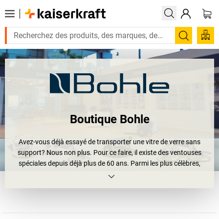
Recherc
Boutique Bohle
Avez-vous déjà essayé de transporter une vitre de verre sans
support? Nous non plus. Pour ce faire, il existe des ventouses
spéciales depuis déjà plus de 60 ans. Parmi les plus célèbres,
celles de la marque VERIBOR, un produit de l’entreprise Bohle. Le
groupe Bohle s’y connaît en matière de verre. Cette entreprise
commença en 1923 à fabriquer des coupe-verre pour couteaux de
poche et est aujourd’hui le fabricant de nombreux produits
destinés à l’industrie du verre, connu dans le monde entier. Une