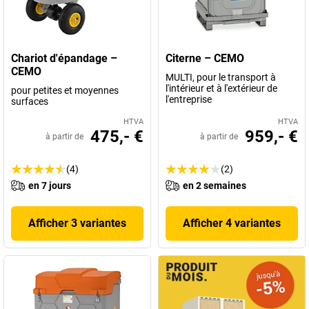
Vous y trouverez vous aussi la solution professionnelle qu'il vous
faut.
Chariot d'épandage –
Citerne – CEMO
CEMO
MULTI, pour le transport à
l'intérieur et à l'extérieur de
pour petites et moyennes
l'entreprise
surfaces
HTVA
HTVA
475,- €
959,- €
à partir de
à partir de
(4)
(2)
en 7 jours
en 2 semaines
Afficher 3 variantes
Afficher 4 variantes