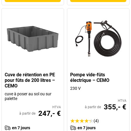
Cuve de rétention en PE
Pompe vide-fûts
pour fûts de 200 litres –
électrique – CEMO
CEMO
230 V
cuve à poser au sol ou sur
palette
HTVA
355,- €
à partir de
HTVA
247,- €
à partir de
(4)
en 7 jours
en 7 jours