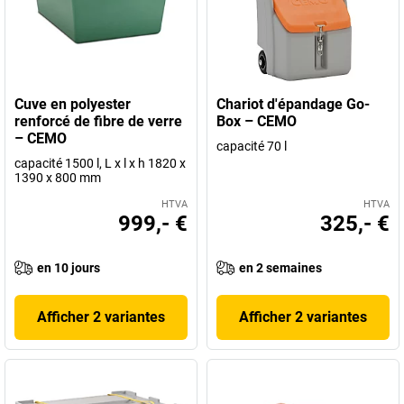
Cuve en polyester
Chariot d'épandage Go-
renforcé de fibre de verre
Box – CEMO
– CEMO
capacité 70 l
capacité 1500 l, L x l x h 1820 x
1390 x 800 mm
HTVA
HTVA
999,- €
325,- €
en 10 jours
en 2 semaines
Afficher 2 variantes
Afficher 2 variantes