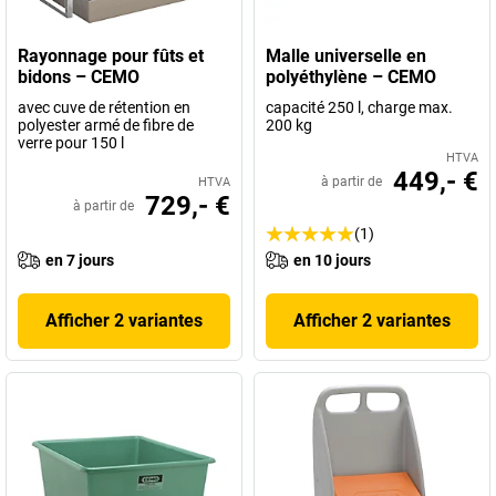
Rayonnage pour fûts et
Malle universelle en
bidons – CEMO
polyéthylène – CEMO
avec cuve de rétention en
capacité 250 l, charge max.
polyester armé de fibre de
200 kg
verre pour 150 l
HTVA
449,- €
à partir de
HTVA
729,- €
à partir de
(1)
en 7 jours
en 10 jours
Afficher 2 variantes
Afficher 2 variantes