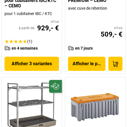
pour cubitainers IBC/KTC
PREMIUM – CEMO
– CEMO
avec cuve de rétention
pour 1 cubitainer IBC / KTC
HTVA
929,- €
à partir de
HTVA
509,- €
(1)
en 4 semaines
en 7 jours
Afficher 3 variantes
Afficher le produit