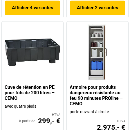
Afficher 4 variantes
Afficher 2 variantes
Cuve de rétention en PE
Armoire pour produits
pour fûts de 200 litres –
dangereux résistante au
CEMO
feu 90 minutes PROline –
CEMO
avec quatre pieds
porte ouvrant à droite
HTVA
299,- €
à partir de
HTVA
2.975,- €