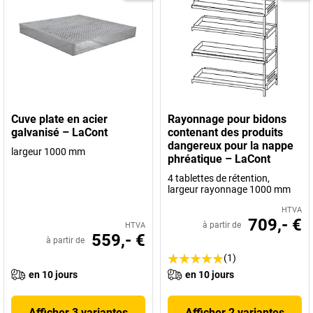
Cuve plate en acier
Rayonnage pour bidons
galvanisé – LaCont
contenant des produits
dangereux pour la nappe
largeur 1000 mm
phréatique – LaCont
4 tablettes de rétention,
largeur rayonnage 1000 mm
HTVA
709,- €
à partir de
HTVA
559,- €
à partir de
(1)
en 10 jours
en 10 jours
Afficher 3 variantes
Afficher 2 variantes