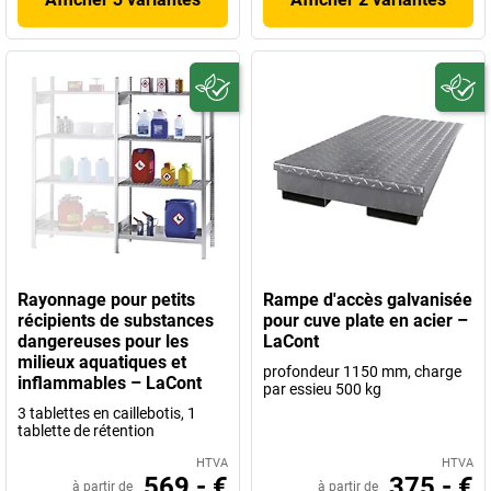
Rayonnage pour petits
Rampe d'accès galvanisée
récipients de substances
pour cuve plate en acier –
dangereuses pour les
LaCont
milieux aquatiques et
profondeur 1150 mm, charge
inflammables – LaCont
par essieu 500 kg
3 tablettes en caillebotis, 1
tablette de rétention
HTVA
HTVA
569,- €
375,- €
à partir de
à partir de