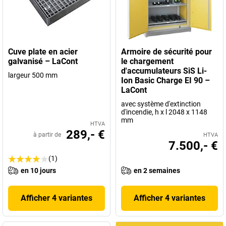
respectueuse de l'environnement
. Bien entendu,
LaCont
propose
exclusivement des solutions
qui respectent scrupuleusement
toutes les lois et réglementations
en vigueur. Bien entendu, tous
les produits disposent de
documents d'homologation complets et
à jour
.
Cuve plate en acier
Armoire de sécurité pour
galvanisé – LaCont
le chargement
Vous cherchez une
technologie de stockage sûre et
d'accumulateurs SiS Li-
largeur 500 mm
respectueuse de l'environnement pour vos produits dangereux
?
Ion Basic Charge EI 90 –
Alors faites confiance aux produits de qualité testés, conformes à
LaCont
la législation et durables de
LaCont
.
avec système d'extinction
Des produits de
fabrication allemande
d'incendie, h x l 2048 x 1148
, bien sûr.
mm
HTVA
289,- €
à partir de
HTVA
7.500,- €
(1)
en 10 jours
en 2 semaines
Afficher 4 variantes
Afficher 4 variantes