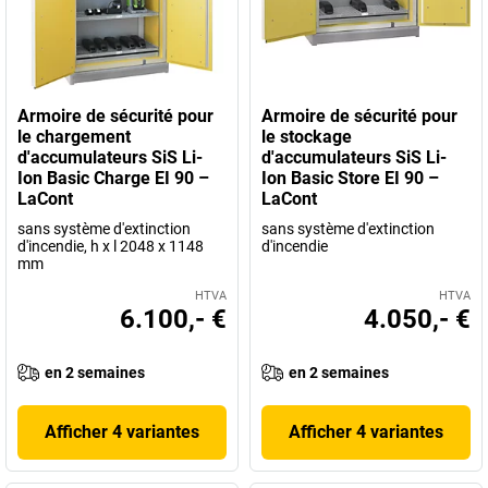
Armoire de sécurité pour
Armoire de sécurité pour
le chargement
le stockage
d'accumulateurs SiS Li-
d'accumulateurs SiS Li-
Ion Basic Charge EI 90 –
Ion Basic Store EI 90 –
LaCont
LaCont
sans système d'extinction
sans système d'extinction
d'incendie, h x l 2048 x 1148
d'incendie
mm
HTVA
HTVA
6.100,- €
4.050,- €
en 2 semaines
en 2 semaines
Afficher 4 variantes
Afficher 4 variantes