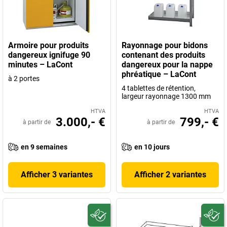
Armoire pour produits
Rayonnage pour bidons
dangereux ignifuge 90
contenant des produits
minutes – LaCont
dangereux pour la nappe
phréatique – LaCont
à 2 portes
4 tablettes de rétention,
largeur rayonnage 1300 mm
HTVA
HTVA
3.000,- €
799,- €
à partir de
à partir de
en 9 semaines
en 10 jours
Afficher 3 variantes
Afficher 2 variantes