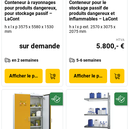
Conteneur à rayonnages
Conteneur pour le
pour produits dangereux,
stockage passif de
pour stockage passif –
produits dangereux et
LaCont
inflammables – LaCont
h x l x p 3575 x 5580 x 1530
h x l x p ext. 2570 x 3075 x
mm
2075 mm
HTVA
sur demande
5.800,- €
en 2 semaines
5-6 semaines
Afficher le produit
Afficher le produit