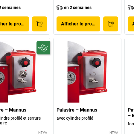
2 semaines
en 2 semaines
cher le produit
Afficher le produit
re – Mannus
Palastre – Mannus
Pa
– 
indre profilé et serrure
avec cylindre profilé
aire
for
HTVA
HTVA