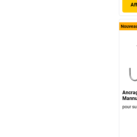
Af
Nouvea
Ancrag
Mannu
pour su