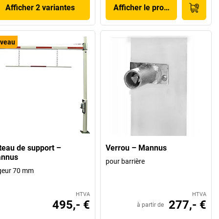
Afficher 2 variantes
Afficher le produit
veau
teau de support –
Verrou – Mannus
nnus
pour barrière
geur 70 mm
HTVA
HTVA
495,- €
277,- €
à partir de