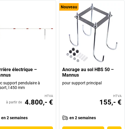
Nouveau
rrière électrique –
Ancrage au sol HBS 50 –
nnus
Mannus
c support pendulaire à
pour support principal
sort, l 450 mm
HTVA
HTVA
4.800,- €
155,- €
à partir de
en 2 semaines
en 2 semaines