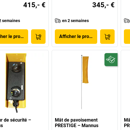
415,- €
345,- €
2 semaines
en 2 semaines
cher le produit
Afficher le produit
r de sécurité –
Mât de pavoisement
Mâ
s
PRESTIGE – Mannus
PR