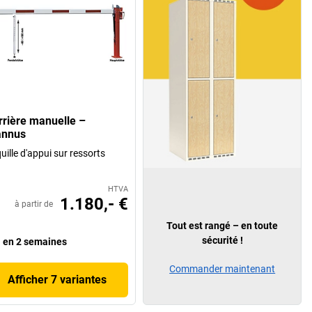
rrière manuelle –
nnus
uille d'appui sur ressorts
HTVA
1.180,- €
à partir de
Tout est rangé – en toute
sécurité !
en 2 semaines
Commander maintenant
Afficher 7 variantes