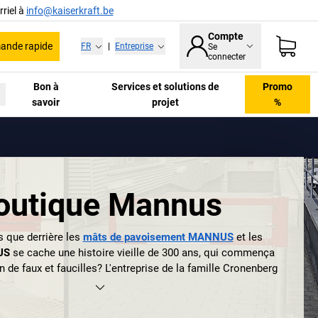
riel à
info@kaiserkraft.be
Compte
nde rapide
FR
|
Entreprise
Se
connecter
Bon à
Services et solutions de
Promo
savoir
projet
%
outique Mannus
s que derrière les
mâts de pavoisement MANNUS
et les
US
se cache une histoire vieille de 300 ans, qui commença
n de faux et faucilles? L'entreprise de la famille Cronenberg
711 à Gevelsberg dans le sud de la région de la Ruhr. Elle
70 à l'endroit où elle se trouve actuellement, à Arnsberg
d, et la forge se transforma définitivement en fabricant de