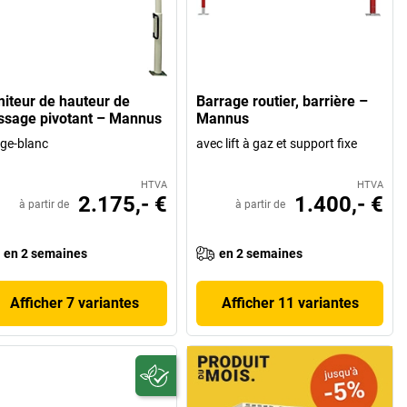
miteur de hauteur de
Barrage routier, barrière –
ssage pivotant – Mannus
Mannus
ge-blanc
avec lift à gaz et support fixe
HTVA
HTVA
2.175,- €
1.400,- €
à partir de
à partir de
en 2 semaines
en 2 semaines
Afficher 7 variantes
Afficher 11 variantes