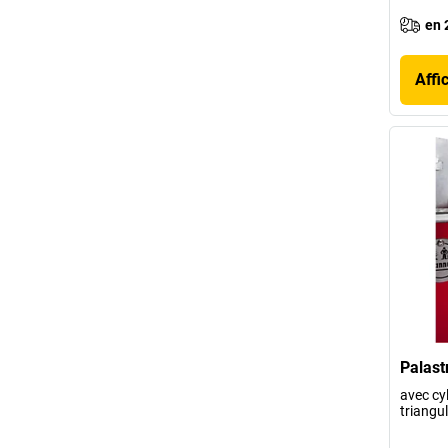
en 
Affi
Palast
avec cyl
triangul