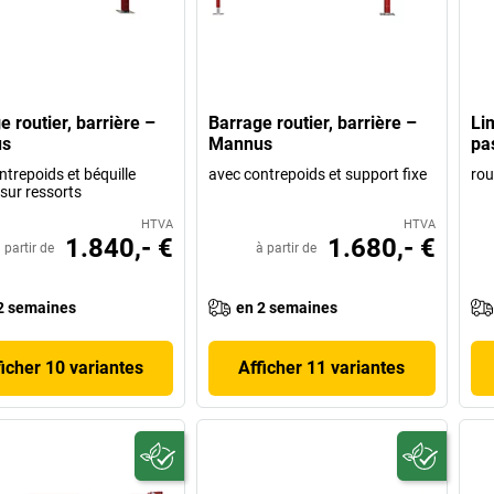
e routier, barrière –
Barrage routier, barrière –
Li
s
Mannus
pa
ntrepoids et béquille
avec contrepoids et support fixe
rou
 sur ressorts
HTVA
HTVA
1.840,- €
1.680,- €
 partir de
à partir de
2 semaines
en 2 semaines
ficher 10 variantes
Afficher 11 variantes