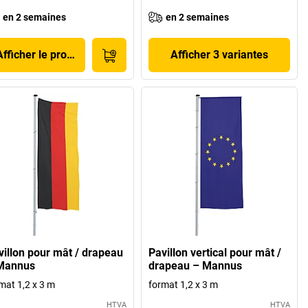
en 2 semaines
en 2 semaines
Afficher le produit
Afficher 3 variantes
villon pour mât / drapeau
Pavillon vertical pour mât /
Mannus
drapeau – Mannus
mat 1,2 x 3 m
format 1,2 x 3 m
HTVA
HTVA