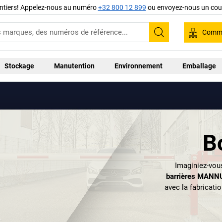
ntiers! Appelez-nous au numéro
+32 800 12 899
ou envoyez-nous un cour
Comma
Recherche
Stockage
Manutention
Environnement
Emballage
B
Imaginiez-vou
barrières MANN
avec la fabricatio
fut fondée en 1
déménagea en 18
dans le Sauerlan