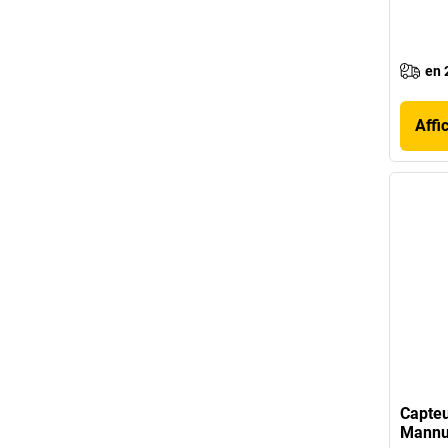
en 
Affi
Capteu
Mannu