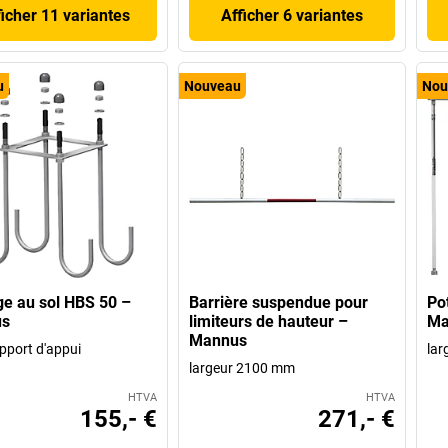
ficher 11 variantes
Afficher 6 variantes
u
Nouveau
Nou
e au sol HBS 50 –
Barrière suspendue pour
Po
s
limiteurs de hauteur –
Ma
Mannus
pport d'appui
lar
largeur 2100 mm
HTVA
HTVA
155,- €
271,- €