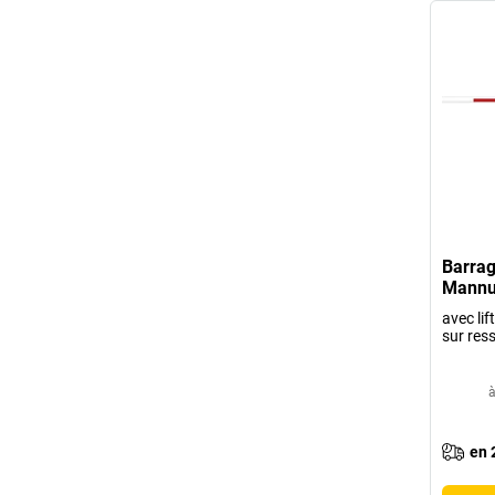
Barrag
Mannu
avec lif
sur res
à
en 