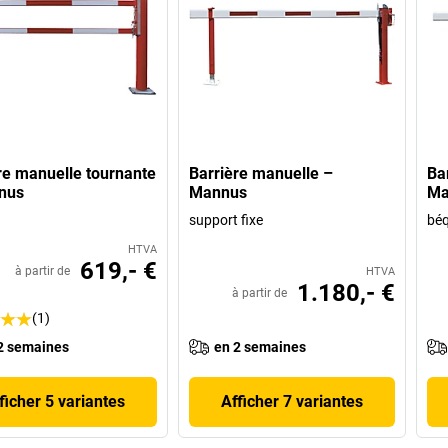
re manuelle tournante
Barrière manuelle –
Ba
nus
Mannus
Ma
support fixe
béq
HTVA
619,- €
à partir de
HTVA
1.180,- €
à partir de
(1)
2 semaines
en 2 semaines
ficher 5 variantes
Afficher 7 variantes