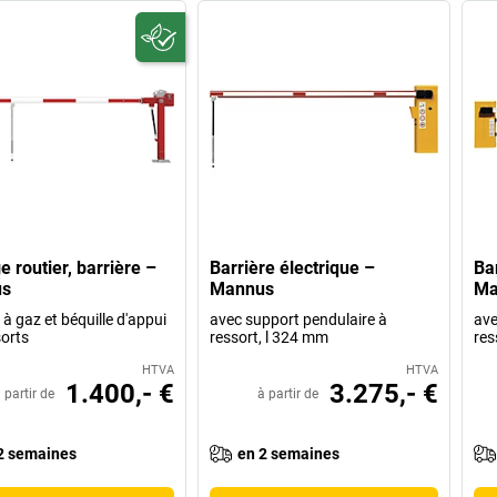
e routier, barrière –
Barrière électrique –
Ba
s
Mannus
Ma
t à gaz et béquille d'appui
avec support pendulaire à
ave
sorts
ressort, l 324 mm
res
HTVA
HTVA
1.400,- €
3.275,- €
 partir de
à partir de
2 semaines
en 2 semaines