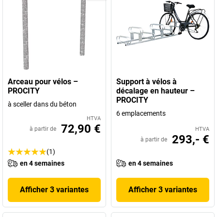
Arceau pour vélos –
Support à vélos à
PROCITY
décalage en hauteur –
PROCITY
à sceller dans du béton
6 emplacements
HTVA
72,90 €
à partir de
HTVA
293,- €
à partir de
(1)
en 4 semaines
en 4 semaines
Afficher 3 variantes
Afficher 3 variantes