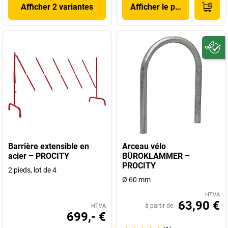
Afficher 2 variantes
Afficher le produit
Barrière extensible en
Arceau vélo
acier – PROCITY
BÜROKLAMMER –
PROCITY
2 pieds, lot de 4
Ø 60 mm
HTVA
63,90 €
à partir de
HTVA
699,- €