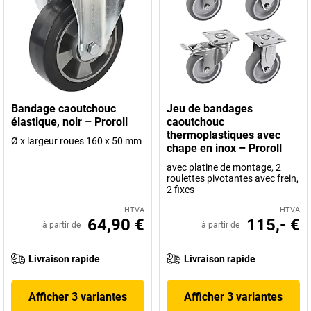
Bandage caoutchouc
Jeu de bandages
élastique, noir – Proroll
caoutchouc
thermoplastiques avec
Ø x largeur roues 160 x 50 mm
chape en inox – Proroll
avec platine de montage, 2
roulettes pivotantes avec frein,
2 fixes
HTVA
HTVA
64,90 €
115,- €
à partir de
à partir de
Livraison rapide
Livraison rapide
Afficher 3 variantes
Afficher 3 variantes