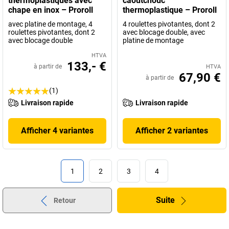
thermoplastiques avec
caoutchouc
chape en inox – Proroll
thermoplastique – Proroll
avec platine de montage, 4
4 roulettes pivotantes, dont 2
roulettes pivotantes, dont 2
avec blocage double, avec
avec blocage double
platine de montage
HTVA
133,- €
à partir de
HTVA
67,90 €
à partir de
(1)
Livraison rapide
Livraison rapide
Afficher 4 variantes
Afficher 2 variantes
1
2
3
4
Suite
Retour