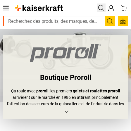
Recherc
Boutique Proroll
Ça roule avec
proroll
: les premiers
galets et roulettes proroll
arrivèrent sur le marché en 1986 en attirant principalement
l'attention des secteurs de la quincaillerie et de l'industrie dans les
deux années qui suivirent. Après les déménagements et
acquisitions des années 90, proroll et sa gamme se sont agrandis
avec les
roulettes de chaises de bureau
et autres roulettes pour
meubles montables. De simple distributeur, proroll est devenu