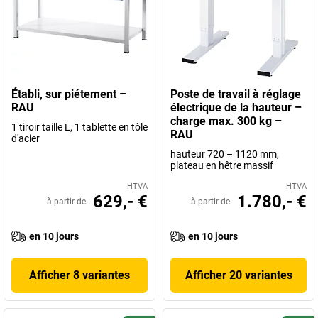
Établi, sur piétement –
Poste de travail à réglage
RAU
électrique de la hauteur –
charge max. 300 kg –
1 tiroir taille L, 1 tablette en tôle
RAU
d'acier
hauteur 720 – 1120 mm,
plateau en hêtre massif
HTVA
HTVA
629,- €
1.780,- €
à partir de
à partir de
en 10 jours
en 10 jours
Afficher 8 variantes
Afficher 20 variantes