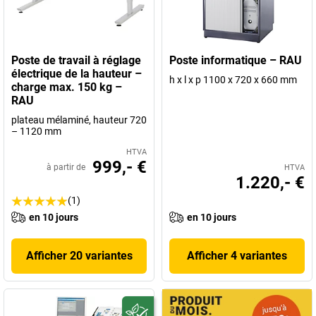
Poste de travail à réglage
Poste informatique – RAU
électrique de la hauteur –
h x l x p 1100 x 720 x 660 mm
charge max. 150 kg –
RAU
plateau mélaminé, hauteur 720
– 1120 mm
HTVA
999,- €
à partir de
HTVA
1.220,- €
(1)
en 10 jours
en 10 jours
Afficher 20 variantes
Afficher 4 variantes