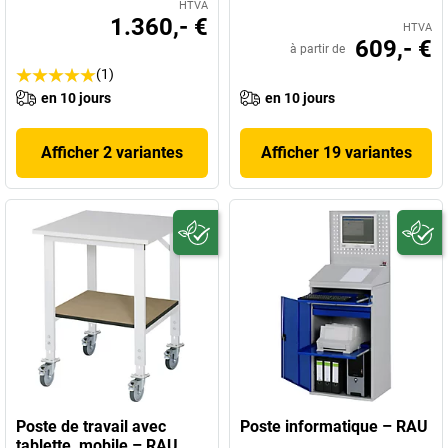
HTVA
1.360,- €
HTVA
609,- €
à partir de
(1)
en 10 jours
en 10 jours
Afficher 2 variantes
Afficher 19 variantes
Poste de travail avec
Poste informatique – RAU
tablette, mobile – RAU