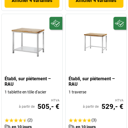
Afficher 4 variantes
Afficher 4 variantes
Établi, sur piétement –
Établi, sur piétement –
RAU
RAU
1 tablette en tôle d'acier
1 traverse
HTVA
HTVA
505,- €
529,- €
à partir de
à partir de
(2)
(3)
en 10 jours
en 10 jours