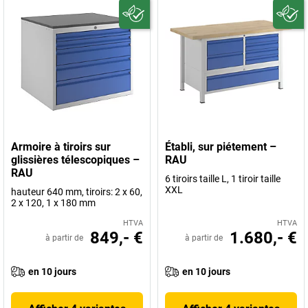
Armoire à tiroirs sur
Établi, sur piétement –
glissières télescopiques –
RAU
RAU
6 tiroirs taille L, 1 tiroir taille
XXL
hauteur 640 mm, tiroirs: 2 x 60,
2 x 120, 1 x 180 mm
HTVA
HTVA
849,- €
1.680,- €
à partir de
à partir de
en 10 jours
en 10 jours