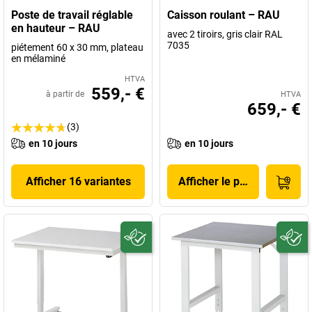
Poste de travail réglable
Caisson roulant – RAU
en hauteur – RAU
avec 2 tiroirs, gris clair RAL
7035
piétement 60 x 30 mm, plateau
en mélaminé
HTVA
559,- €
à partir de
HTVA
659,- €
(3)
en 10 jours
en 10 jours
Afficher 16 variantes
Afficher le produit