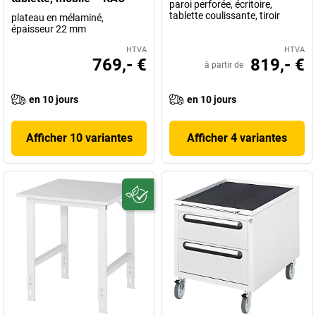
paroi perforée, écritoire,
tablette coulissante, tiroir
plateau en mélaminé,
épaisseur 22 mm
HTVA
HTVA
769,- €
819,- €
à partir de
en 10 jours
en 10 jours
Afficher 10 variantes
Afficher 4 variantes