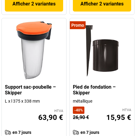
Afficher 2 variantes
Afficher 2 variantes
Promo
Support sac-poubelle –
Pied de fondation –
Skipper
Skipper
L x l 375 x 338 mm
métallique
-
40
%
HTVA
HTVA
63,90 €
15,95 €
26,90 €
en 7 jours
en 7 jours