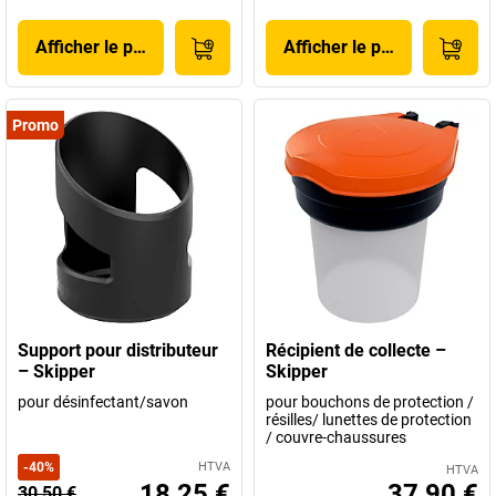
Afficher le produit
Afficher le produit
Promo
Support pour distributeur
Récipient de collecte –
– Skipper
Skipper
pour désinfectant/savon
pour bouchons de protection /
résilles/ lunettes de protection
/ couvre-chaussures
-
40
%
HTVA
HTVA
18,25 €
37,90 €
30,50 €