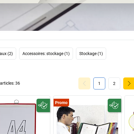
documents import
tarifold compte au
La devise de cette
afin de prendre l
extrêmement résis
utiles, car les in
listes, etc., doiv
aux (2)
Accessoires: stockage (1)
Stockage (1)
au laboratoire, à 
au moyen d'un 
ordonnée divers
seront parfai
rticles:
36
1
2
Commandez ici, da
Promo