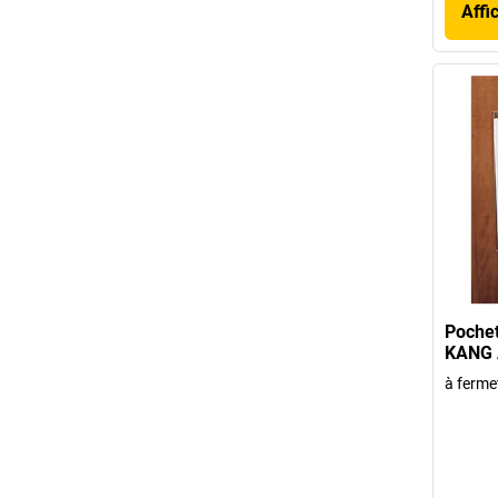
Affi
Pochet
KANG A
à ferme