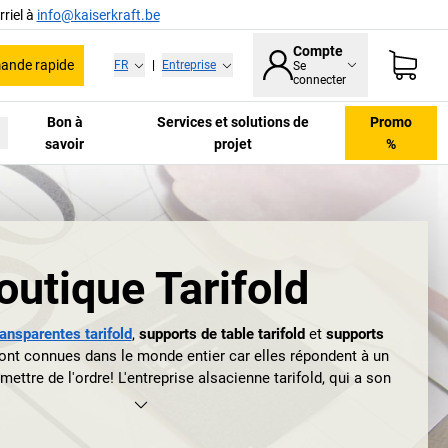
riel à
info@kaiserkraft.be
Compte
nde rapide
FR
|
Entreprise
Se
connecter
Bon à
Services et solutions de
Promo
savoir
projet
%
outique Tarifold
ansparentes tarifold
,
supports de table tarifold
et
supports
nt connues dans le monde entier car elles répondent à un
mettre de l'ordre! L'entreprise alsacienne tarifold, qui a son
é de Strasbourg, commença dès 1950 à créer des pochettes
s résistantes, des protège-documents et des systèmes
s afin de rassembler, présenter, ordonner et remettre des