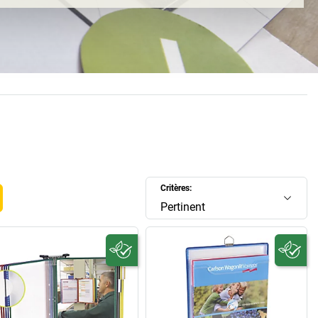
ants. Cette activité a depuis été couronnée de succès car
jourd'hui parmi les principaux fabricants dans cette branche
et exporte dans le monde entier.
 entreprise: les informations qu'il faut au moment qu'il faut,
es décisions qu'il faut. Les
pochettes transparentes tarifold
,
tantes et pratiquement indestructibles, s'avèrent toujours
formations auxquelles on a souvent recours, les manuels, les
ent être protégées de la saleté et de la poussière que ce soit
l'usine, à l'atelier ou au bureau. Par exemple, il est possible
support de table tarifold de ranger de manière claire et
es informations, tandis que les prospectus et les copies
Critères:
tement à l'abri dans des pochettes suspendues tarifold.
ns notre boutique tarifold, la solution qui vous convient le
Pertinent
mieux!