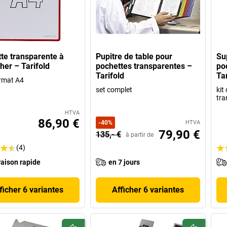
te transparente à
Pupitre de table pour
Su
her – Tarifold
pochettes transparentes –
po
Tarifold
Tar
rmat A4
set complet
kit
tra
HTVA
86,90 €
-
40
%
HTVA
79,90 €
135,- €
à partir de
(4)
raison rapide
en 7 jours
ficher 6 variantes
Afficher 6 variantes