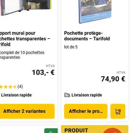
pport mural pour
Pochette protège-
chettes transparentes –
documents – Tarifold
ifold
lot de 5
 complet de 10 pochettes
nsparentes
HTVA
103,- €
HTVA
74,90 €
(4)
Livraison rapide
Livraison rapide
Afficher 2 variantes
Afficher le produit