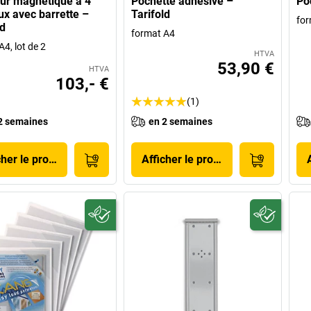
ur magnétique à 4
Pochette adhésive –
Po
x avec barrette –
Tarifold
for
ld
format A4
4, lot de 2
HTVA
53,90 €
HTVA
103,- €
(1)
2 semaines
en 2 semaines
cher le produit
Afficher le produit