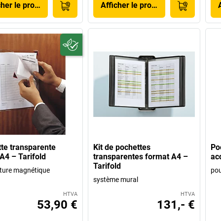
cher le produit
Afficher le produit
te transparente
Kit de pochettes
Po
4 – Tarifold
transparentes format A4 –
ac
Tarifold
ture magnétique
pou
système mural
HTVA
HTVA
53,90 €
131,- €