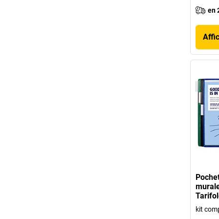
en 
Affi
Pochet
murale
Tarifo
kit com