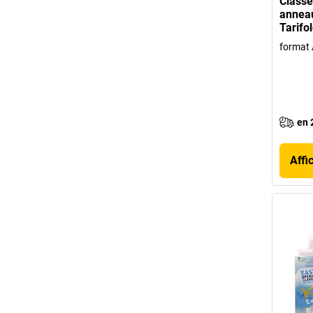
Classe
anneau
Tarifo
format A
en 
Affi