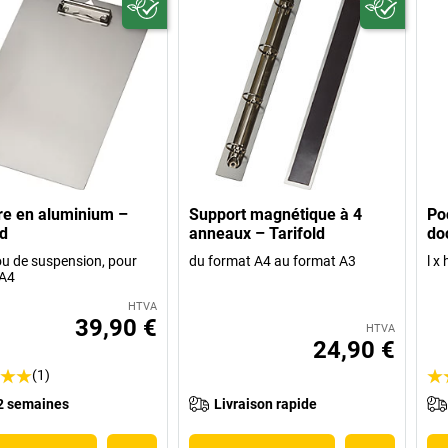
ire en aluminium –
Support magnétique à 4
Po
ld
anneaux – Tarifold
do
ou de suspension, pour
du format A4 au format A3
l x
 A4
HTVA
39,90 €
HTVA
24,90 €
(1)
2 semaines
Livraison rapide