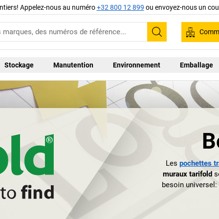
ntiers! Appelez-nous au numéro
+32 800 12 899
ou envoyez-nous un cour
Comma
Recherche
Stockage
Manutention
Environnement
Emballage
B
Les
pochettes tr
muraux tarifold
so
besoin universel: 
siège à proximit
transparente
organisationnel