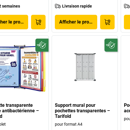
2 semaines
Livraison rapide
cher le produit
Afficher le produit
te transparente
Support mural pour
Po
 antibactérienne –
pochettes transparentes –
ac
ld
Tarifold
pou
plet
pour format A4