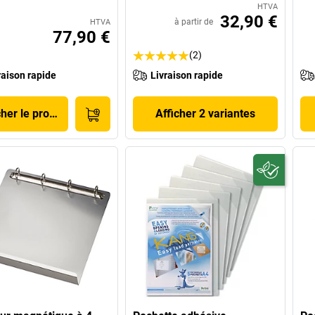
HTVA
32,90 €
à partir de
HTVA
77,90 €
(2)
raison rapide
Livraison rapide
cher le produit
Afficher 2 variantes