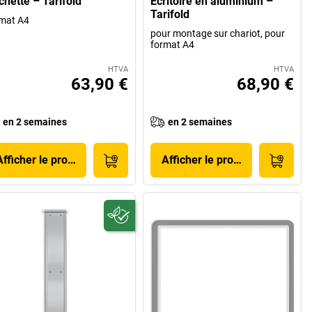
chette – Tarifold
Écritoire en aluminium –
Tarifold
mat A4
pour montage sur chariot, pour
format A4
HTVA
HTVA
63,90 €
68,90 €
en 2 semaines
en 2 semaines
Afficher le produit
Afficher le produit