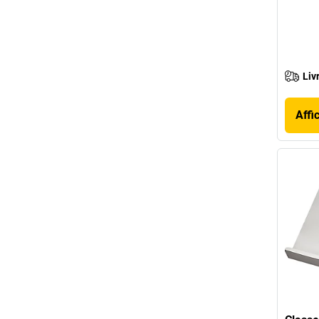
Liv
Affi