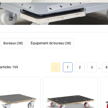
tout le monde. Leu
nombreux produit
surprenant que ce
fa
Mais WAGNER n
objets qui aide
engins de manut
possèdent de mul
Bureaux (38)
Équipement de bureau (38)
santé en roulant 
de sol et transpor
point fort: le 
toutes 
rticles:
169
1
2
3
…
8