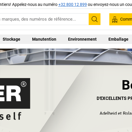
ntiers! Appelez-nous au numéro
+32 800 12 899
ou envoyez-nous un cour
Comma
Recherche
Stockage
Manutention
Environnement
Emballage
B
D'EXCELLENTS P
Adelheid et Rola
System GmbH,
simplifient et emb