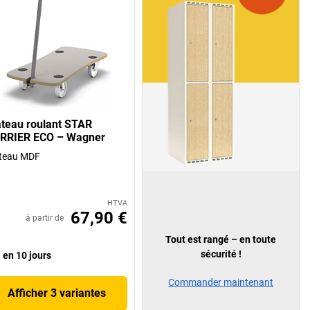
ateau roulant STAR
RRIER ECO – Wagner
ateau MDF
HTVA
67,90 €
à partir de
Tout est rangé – en toute
sécurité !
en 10 jours
Commander maintenant
Afficher 3 variantes