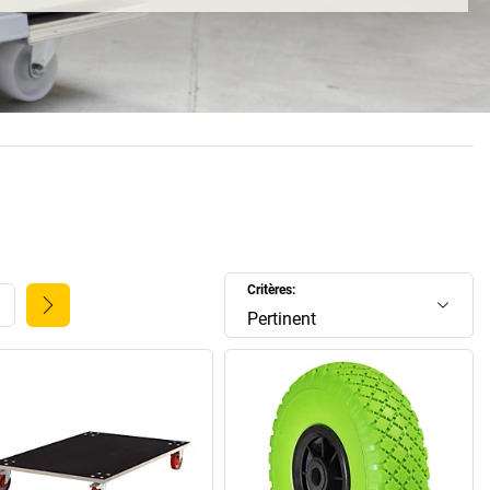
rs idées ingénieuses ont porté leurs fruits, car le design de
s WAGNER a été récompensé par des prix! Il n'est donc pas
tte entreprise de la Forêt-Noire soit aujourd'hui le premier
bricant européen de mobilier haut de gamme.
e propose pas seulement des meubles, mais aussi des
nt à les déplacer. Dans notre boutique, vous trouverez des
ention ainsi que des roues et roulettes. Et ces produits
tiples talents – ils contribuent à vous maintenir en bonne
de manière ergonomique et saine, protègent vos revêtements
tent même les charges les plus lourdes en toute sécurité. Le
système de fixation WAGNER grâce auquel vous disposez de
Critères:
les possibilités de combinaison et d'installation.
Pertinent