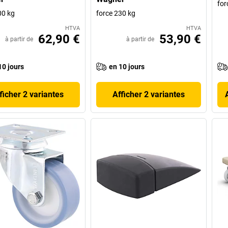
for
00 kg
force 230 kg
HTVA
HTVA
62,90 €
53,90 €
à partir de
à partir de
10 jours
en 10 jours
ficher 2 variantes
Afficher 2 variantes