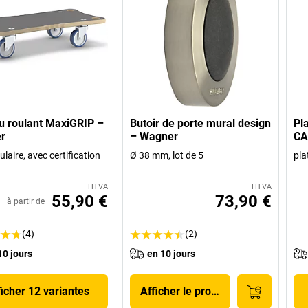
u roulant MaxiGRIP –
Butoir de porte mural design
Pl
r
– Wagner
CA
laire, avec certification
Ø 38 mm, lot de 5
pl
HTVA
HTVA
55,90 €
73,90 €
à partir de
(4)
(2)
10 jours
en 10 jours
ficher 12 variantes
Afficher le produit