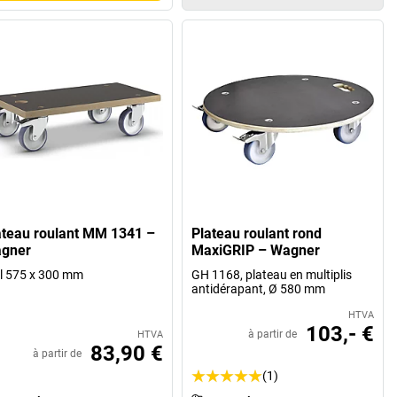
ateau roulant MM 1341 –
Plateau roulant rond
gner
MaxiGRIP – Wagner
 l 575 x 300 mm
GH 1168, plateau en multiplis
antidérapant, Ø 580 mm
HTVA
103,- €
à partir de
HTVA
83,90 €
à partir de
(1)