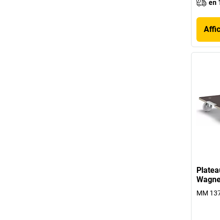
en 
Affi
Platea
Wagne
MM 1379