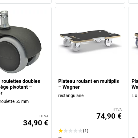
 roulettes doubles
Plateau roulant en multiplis
Pl
iège pivotant –
– Wagner
Wa
r
rectangulaire
L x
 roulette 55 mm
HTVA
74,90 €
HTVA
34,90 €
(1)