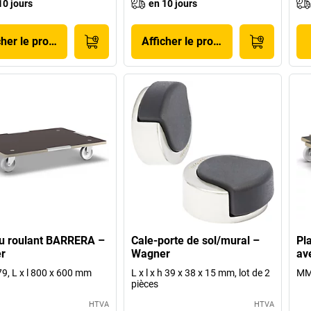
10 jours
en 10 jours
cher le produit
Afficher le produit
u roulant BARRERA –
Cale-porte de sol/mural –
Pl
r
Wagner
av
, L x l 800 x 600 mm
L x l x h 39 x 38 x 15 mm, lot de 2
MM 
pièces
HTVA
HTVA