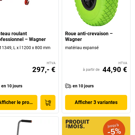
ateau roulant
Roue anti-crevaison –
ofessionnel – Wagner
Wagner
1349, L x l 1200 x 800 mm
matériau expansé
HTVA
HTVA
297,- €
44,90 €
à partir de
en 10 jours
en 10 jours
Afficher le produit
Afficher 3 variantes