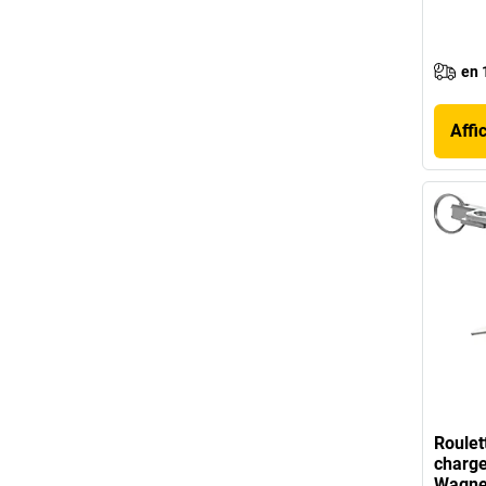
en 
Affi
Roulet
charge
Wagne