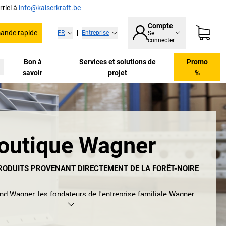
riel à
info@kaiserkraft.be
Compte
nde rapide
FR
|
Entreprise
Se
connecter
Bon à
Services et solutions de
Promo
savoir
projet
%
outique Wagner
RODUITS PROVENANT DIRECTEMENT DE LA FORÊT-NOIRE
nd Wagner, les fondateurs de l'entreprise familiale Wagner
 ont eu une idée lumineuse: concevoir des objets qui
ellissent la vie quotidienne tout en restant abordables pour