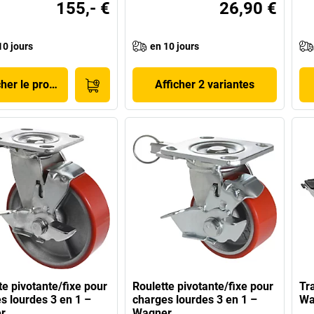
155,- €
26,90 €
10 jours
en 10 jours
cher le produit
Afficher 2 variantes
te pivotante/fixe pour
Roulette pivotante/fixe pour
Tr
s lourdes 3 en 1 –
charges lourdes 3 en 1 –
Wa
r
Wagner