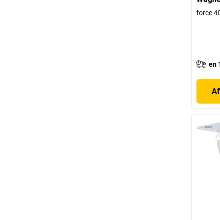
force 4
en 
Af