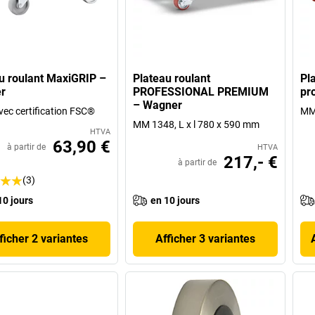
u roulant MaxiGRIP –
Plateau roulant
Pl
r
PROFESSIONAL PREMIUM
pr
– Wagner
avec certification FSC®
MM 
MM 1348, L x l 780 x 590 mm
HTVA
63,90 €
à partir de
HTVA
217,- €
à partir de
(3)
10 jours
en 10 jours
ficher 2 variantes
Afficher 3 variantes