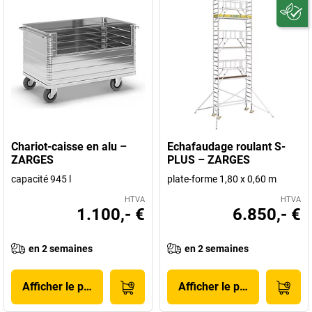
Chariot-caisse en alu –
Echafaudage roulant S-
ZARGES
PLUS – ZARGES
capacité 945 l
plate-forme 1,80 x 0,60 m
HTVA
HTVA
1.100,- €
6.850,- €
en 2 semaines
en 2 semaines
Afficher le produit
Afficher le produit