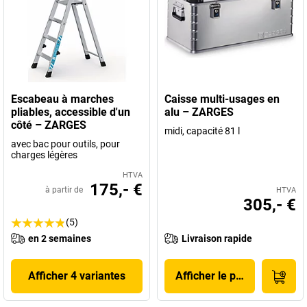
Escabeau à marches
Caisse multi-usages en
pliables, accessible d'un
alu – ZARGES
côté – ZARGES
midi, capacité 81 l
avec bac pour outils, pour
charges légères
HTVA
175,- €
à partir de
HTVA
305,- €
(5)
en 2 semaines
Livraison rapide
Afficher 4 variantes
Afficher le produit