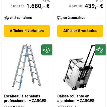
HTVA
HTVA
1.680,- €
439,- €
à partir de
à partir de
en 2 semaines
en 2 semaines
Afficher 4 variantes
Afficher 5 variantes
Escabeau à échelons
Caisse roulante en
professionnel – ZARGES
aluminium – ZARGES