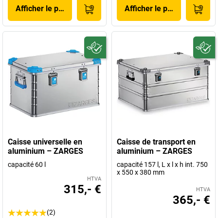
Afficher le produit
Afficher le produit
Caisse universelle en
Caisse de transport en
aluminium – ZARGES
aluminium – ZARGES
capacité 60 l
capacité 157 l, L x l x h int. 750
x 550 x 380 mm
HTVA
315,- €
HTVA
365,- €
(2)