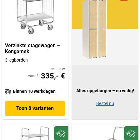
Verzinkte etagewagen –
Kongamek
3 legborden
Excl. BTW
335,- €
vanaf
Alles opgeborgen – en veilig!
Binnen 10 werkdagen
Bestel nu
Toon 8 varianten