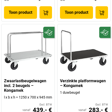
Toon product
Toon product
Zwaarlastbeugelwagen
Verzinkte platformwagen
incl. 2 beugels –
– Kongamek
Kongamek
1 duwbeugel
l x b x h = 1250 x 700 x 945 mm
Excl. BTW
Excl. BTW
439,- €
283,- €
vanaf
vanaf