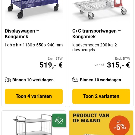
Displaywagen –
C+C transportwagen –
Kongamek
Kongamek
l x b x h = 1130 x 550 x 940 mm
laadvermogen 200 kg, 2
duwbeugels
Excl. BTW
Excl. BTW
519,- €
315,- €
vanaf
Binnen 10 werkdagen
Binnen 10 werkdagen
Toon 4 varianten
Toon 2 varianten