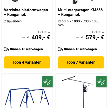
Verzinkte platformwagen
Multi-etagewagen KM338
– Kongamek
– Kongamek
2 zijwanden
l x b x h = 1000 x 700 x 1800
mm
Excl. BTW
Excl. BTW
409,- €
579,- €
vanaf
vanaf
Binnen 10 werkdagen
Binnen 10 werkdagen
Toon 4 varianten
Toon 7 varianten