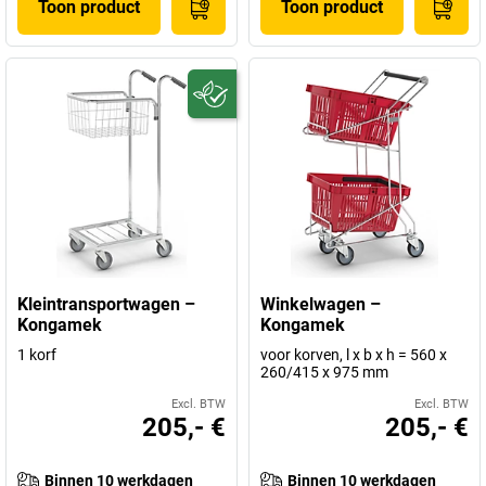
Toon product
Toon product
Kleintransportwagen –
Winkelwagen –
Kongamek
Kongamek
1 korf
voor korven, l x b x h = 560 x
260/415 x 975 mm
Excl. BTW
Excl. BTW
205,- €
205,- €
Binnen 10 werkdagen
Binnen 10 werkdagen