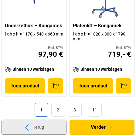
Onderzetbok – Kongamek
Platenlift – Kongamek
l x b x h = 1170 x 540 x 660 mm
l x b x h = 1820 x 800 x 1790
mm
Excl. BTW
Excl. BTW
97,90 €
719,- €
Binnen 10 werkdagen
Binnen 10 werkdagen
Toon product
Toon product
1
2
3
…
11
Verder
Terug