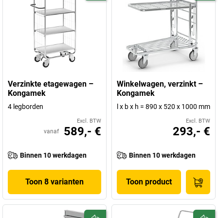
Verzinkte etagewagen –
Winkelwagen, verzinkt –
Kongamek
Kongamek
4 legborden
l x b x h = 890 x 520 x 1000 mm
Excl. BTW
Excl. BTW
589,- €
293,- €
vanaf
Binnen 10 werkdagen
Binnen 10 werkdagen
Toon 8 varianten
Toon product