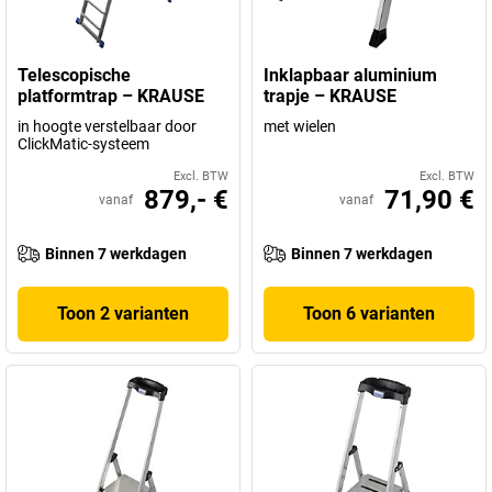
Telescopische
Inklapbaar aluminium
platformtrap – KRAUSE
trapje – KRAUSE
in hoogte verstelbaar door
met wielen
ClickMatic-systeem
Excl. BTW
Excl. BTW
879,- €
71,90 €
vanaf
vanaf
Binnen 7 werkdagen
Binnen 7 werkdagen
Toon 2 varianten
Toon 6 varianten