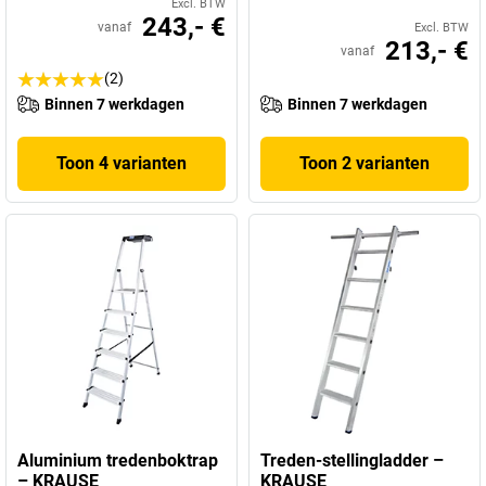
Excl. BTW
243,- €
vanaf
Excl. BTW
213,- €
vanaf
(2)
Binnen 7 werkdagen
Binnen 7 werkdagen
Toon 4 varianten
Toon 2 varianten
Aluminium tredenboktrap
Treden-stellingladder –
– KRAUSE
KRAUSE