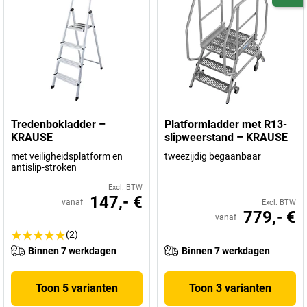
Tredenbokladder –
Platformladder met R13-
KRAUSE
slipweerstand – KRAUSE
met veiligheidsplatform en
tweezijdig begaanbaar
antislip-stroken
Excl. BTW
147,- €
vanaf
Excl. BTW
779,- €
vanaf
(2)
Binnen 7 werkdagen
Binnen 7 werkdagen
Toon 5 varianten
Toon 3 varianten