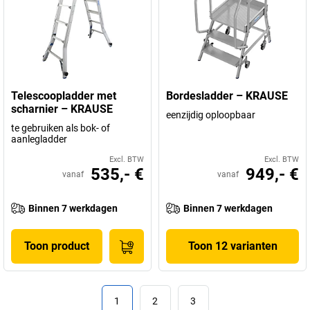
Telescoopladder met
Bordesladder – KRAUSE
scharnier – KRAUSE
eenzijdig oploopbaar
te gebruiken als bok- of
aanlegladder
Excl. BTW
Excl. BTW
535,- €
949,- €
vanaf
vanaf
Binnen 7 werkdagen
Binnen 7 werkdagen
Toon product
Toon 12 varianten
1
2
3