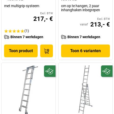
met multigrip-systeem
om op te hangen, 2 paar
inhanghaken inbegrepen
Excl. BTW
217,- €
Excl. BTW
213,- €
vanaf
(1)
Binnen 7 werkdagen
Binnen 7 werkdagen
Toon product
Toon 6 varianten