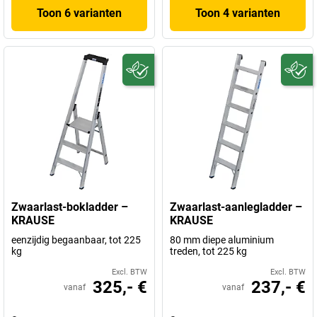
Toon 6 varianten
Toon 4 varianten
Zwaarlast-bokladder –
Zwaarlast-aanlegladder –
KRAUSE
KRAUSE
eenzijdig begaanbaar, tot 225
80 mm diepe aluminium
kg
treden, tot 225 kg
Excl. BTW
Excl. BTW
325,- €
237,- €
vanaf
vanaf