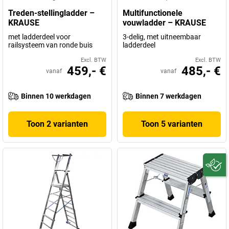
Treden-stellingladder –
Multifunctionele
KRAUSE
vouwladder – KRAUSE
met ladderdeel voor
3-delig, met uitneembaar
railsysteem van ronde buis
ladderdeel
Excl. BTW
Excl. BTW
459,- €
485,- €
vanaf
vanaf
Binnen 10 werkdagen
Binnen 7 werkdagen
Toon 2 varianten
Toon 5 varianten