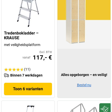
Tredenbokladder –
KRAUSE
met veiligheidsplatform
Excl. BTW
117,- €
vanaf
(11)
Alles opgeborgen – en veilig!
Binnen 7 werkdagen
Bestel nu
Toon 6 varianten