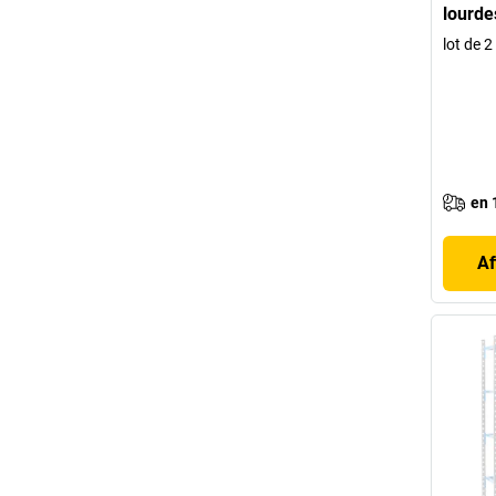
lourde
lot de 2
en 
Af