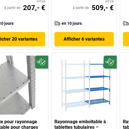
HTVA
HTVA
207,- €
509,- €
à partir de
à partir de
10 jours
en 10 jours
ficher 20 variantes
Afficher 6 variantes
te pour rayonnage
Rayonnage emboîtable à
Ra
able pour charges
tablettes tubulaires –
tab