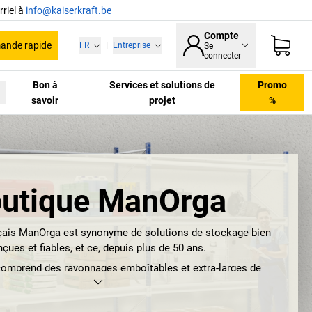
riel à
info@kaiserkraft.be
Compte
nde rapide
FR
|
Entreprise
Se
connecter
Bon à
Services et solutions de
Promo
savoir
projet
%
utique ManOrga
nçais ManOrga est synonyme de solutions de stockage bien
çues et fiables, et ce, depuis plus de 50 ans.
comprend des rayonnages emboîtables et extra-larges de
eure, qui permettent d'organiser les espaces de manière
e mettre en place des processus de travail efficaces. Ces