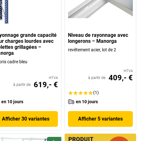
yonnage grande capacité
Niveau de rayonnage avec
ur charges lourdes avec
longerons – Manorga
lettes grillagées –
revêtement acier, lot de 2
norga
oris cadre bleu
HTVA
409,- €
à partir de
HTVA
619,- €
à partir de
(1)
en 10 jours
en 10 jours
Afficher 30 variantes
Afficher 5 variantes