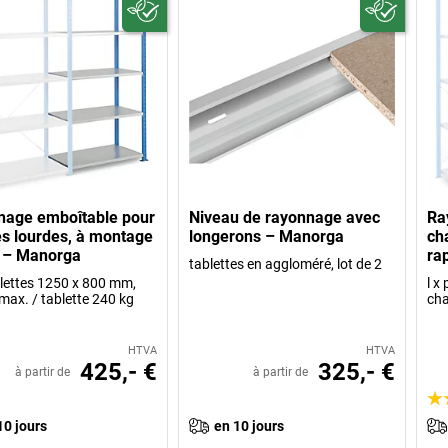
nage emboîtable pour
Niveau de rayonnage avec
Ra
s lourdes, à montage
longerons – Manorga
ch
 – Manorga
ra
tablettes en aggloméré, lot de 2
ablettes 1250 x 800 mm,
l x
max. / tablette 240 kg
cha
HTVA
HTVA
425,- €
325,- €
à partir de
à partir de
10 jours
en 10 jours