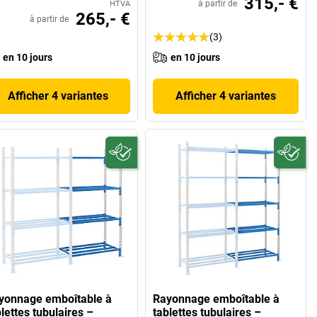
315,- €
à partir de
HTVA
265,- €
à partir de
(3)
en 10 jours
en 10 jours
Afficher 4 variantes
Afficher 4 variantes
yonnage emboîtable à
Rayonnage emboîtable à
lettes tubulaires –
tablettes tubulaires –