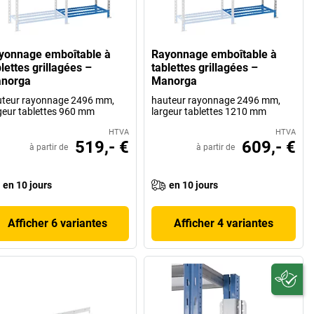
yonnage emboîtable à
Rayonnage emboîtable à
lettes grillagées –
tablettes grillagées –
norga
Manorga
teur rayonnage 2496 mm,
hauteur rayonnage 2496 mm,
geur tablettes 960 mm
largeur tablettes 1210 mm
HTVA
HTVA
519,- €
609,- €
à partir de
à partir de
en 10 jours
en 10 jours
Afficher 6 variantes
Afficher 4 variantes