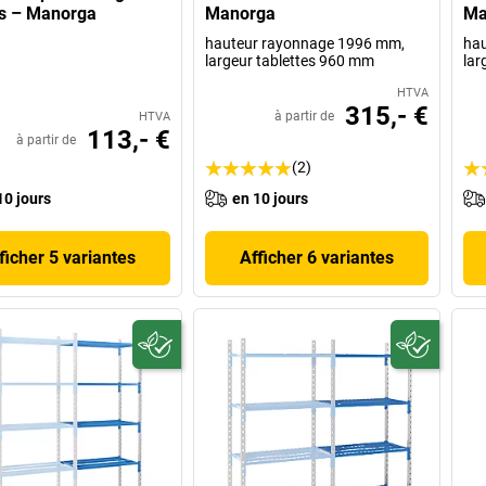
s – Manorga
Manorga
Ma
hauteur rayonnage 1996 mm,
hau
largeur tablettes 960 mm
lar
HTVA
315,- €
à partir de
HTVA
113,- €
à partir de
(2)
10 jours
en 10 jours
ficher 5 variantes
Afficher 6 variantes