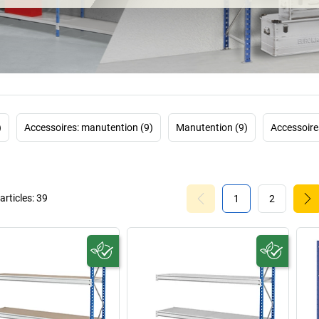
systèmes peuvent
secteur autom
)
Accessoires: manutention (9)
Manutention (9)
Accessoires
rticles:
39
1
2