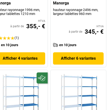
norga
Manorga
teur rayonnage 1996 mm,
hauteur rayonnage 2496 mm,
geur tablettes 1210 mm
largeur tablettes 960 mm
HTVA
355,- €
à partir de
HTVA
345,- €
à partir de
(1)
en 10 jours
en 10 jours
Afficher 4 variantes
Afficher 6 variantes