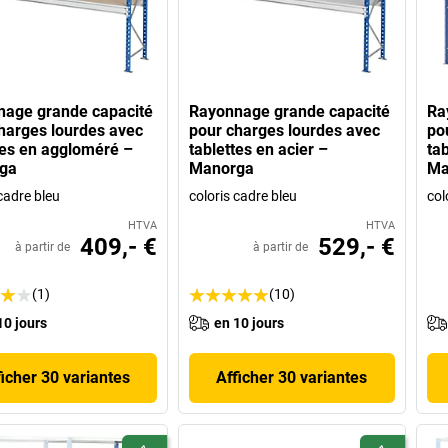
age grande capacité
Rayonnage grande capacité
Ra
harges lourdes avec
pour charges lourdes avec
po
tes en aggloméré –
tablettes en acier –
tab
ga
Manorga
Ma
cadre bleu
coloris cadre bleu
col
HTVA
HTVA
409,- €
529,- €
à partir de
à partir de
(1)
(10)
10 jours
en 10 jours
ficher 30 variantes
Afficher 30 variantes