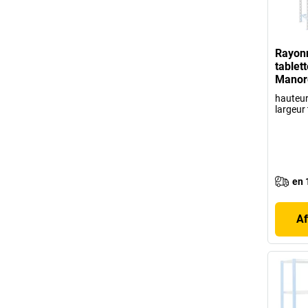
Rayon
tablet
Manor
hauteu
largeur
en 
Af