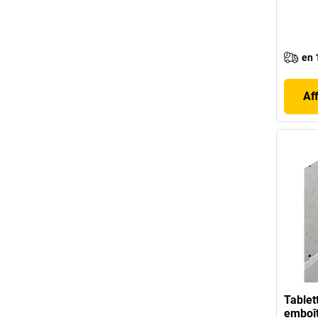
en 
Af
Tablet
emboît