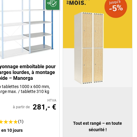
yonnage emboîtable pour
arges lourdes, à montage
pide – Manorga
 p tablettes 1000 x 600 mm,
rge max. / tablette 310 kg
HTVA
281,- €
à partir de
(1)
Tout est rangé – en toute
sécurité !
en 10 jours