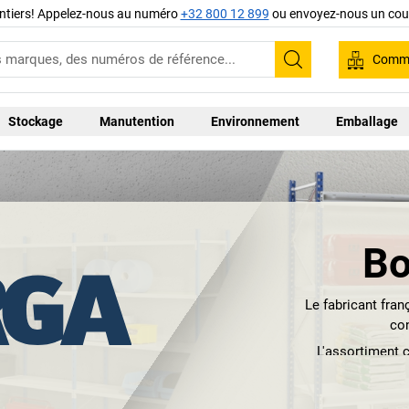
ntiers! Appelez-nous au numéro
+32 800 12 899
ou envoyez-nous un cour
Comma
Recherche
Stockage
Manutention
Environnement
Emballage
Bo
Le fabricant fra
con
L'assortiment 
qualité supéri
structurée et d