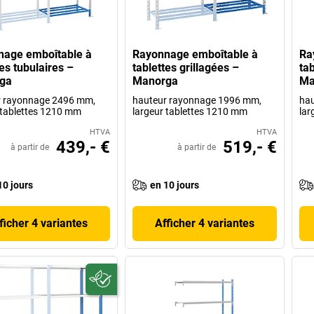
nage emboîtable à
Rayonnage emboîtable à
Ra
tes tubulaires –
tablettes grillagées –
tab
ga
Manorga
Ma
r rayonnage 2496 mm,
hauteur rayonnage 1996 mm,
hau
 tablettes 1210 mm
largeur tablettes 1210 mm
lar
HTVA
HTVA
439,- €
519,- €
à partir de
à partir de
10 jours
en 10 jours
ficher 4 variantes
Afficher 4 variantes