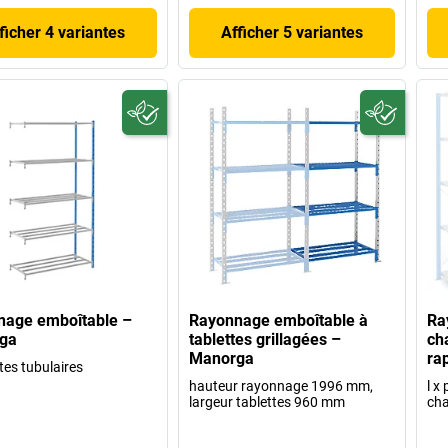
ficher 4 variantes
Afficher 5 variantes
nage emboîtable –
Rayonnage emboîtable à
Ra
ga
tablettes grillagées –
ch
Manorga
ra
tes tubulaires
hauteur rayonnage 1996 mm,
l x
largeur tablettes 960 mm
cha