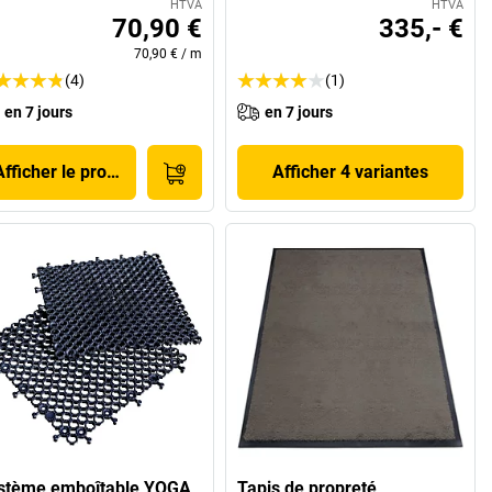
HTVA
HTVA
70,90 €
335,- €
70,90 €
/
m
(4)
(1)
en 7 jours
en 7 jours
Afficher le produit
Afficher 4 variantes
stème emboîtable YOGA
Tapis de propreté