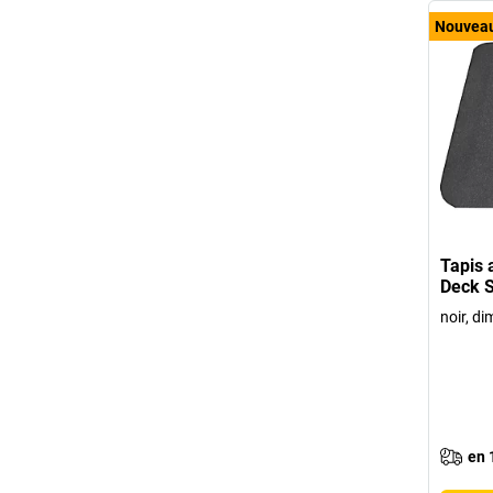
Nouvea
Tapis 
Deck S
noir, di
en 