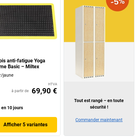
pis anti-fatigue Yoga
me Basic – Miltex
r/jaune
HTVA
69,90 €
à partir de
Tout est rangé – en toute
sécurité !
en 10 jours
Commander maintenant
Afficher 5 variantes