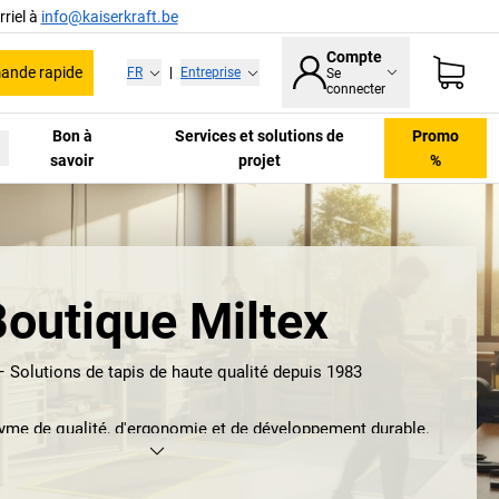
riel à
info@kaiserkraft.be
Compte
nde rapide
FR
|
Entreprise
Se
connecter
Bon à
Services et solutions de
Promo
savoir
projet
%
Boutique Miltex
– Solutions de tapis de haute qualité depuis 1983
yme de qualité, d'ergonomie et de développement durable.
prend des tapis de travail antidérapants pour postes de
avec une surface pleine ou ajourée. Ils sont particulièrement