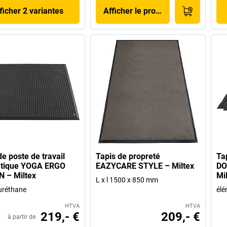
ficher 2 variantes
Afficher le produit
de poste de travail
Tapis de propreté
Ta
atique YOGA ERGO
EAZYCARE STYLE – Miltex
DO
 – Miltex
Mi
L x l 1500 x 850 mm
uréthane
élé
HTVA
HTVA
219,- €
209,- €
à partir de