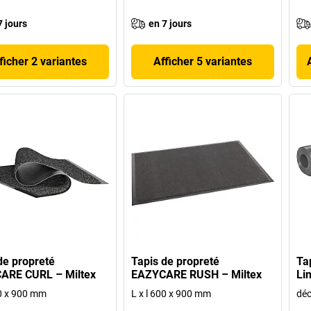
7 jours
en 7 jours
ficher 2 variantes
Afficher 5 variantes
de propreté
Tapis de propreté
Tap
ARE CURL – Miltex
EAZYCARE RUSH – Miltex
Lin
00 x 900 mm
L x l 600 x 900 mm
déc