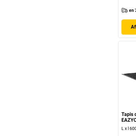
en 
Af
Tapis 
EAZYC
L x l 6