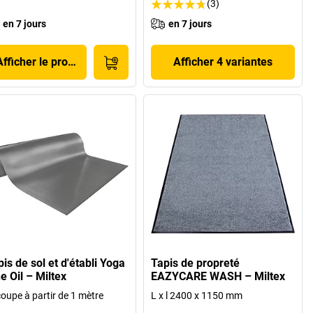
(3)
en 7 jours
en 7 jours
Afficher le produit
Afficher 4 variantes
is de sol et d'établi Yoga
Tapis de propreté
e Oil – Miltex
EAZYCARE WASH – Miltex
oupe à partir de 1 mètre
L x l 2400 x 1150 mm