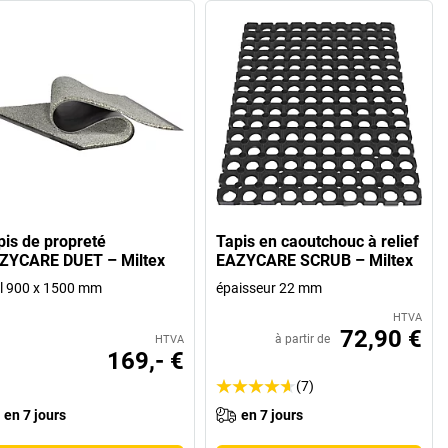
pis de propreté
Tapis en caoutchouc à relief
ZYCARE DUET – Miltex
EAZYCARE SCRUB – Miltex
 l 900 x 1500 mm
épaisseur 22 mm
HTVA
72,90 €
à partir de
HTVA
169,- €
(7)
en 7 jours
en 7 jours