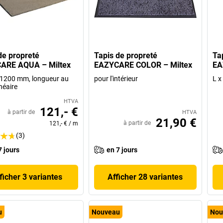
de propreté
Tapis de propreté
Ta
ARE AQUA – Miltex
EAZYCARE COLOR – Miltex
EA
 1200 mm, longueur au
pour l'intérieur
L x
néaire
HTVA
121,- €
à partir de
HTVA
21,90 €
à partir de
121,- €
/
m
(3)
7 jours
en 7 jours
ficher 3 variantes
Afficher 28 variantes
u
Nouveau
Nou