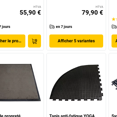
HTVA
HTVA
55,90 €
79,90 €
7 jours
en 7 jours
cher le produit
Afficher 5 variantes
de propreté
Tapis anti-fatigue YOGA
Sy