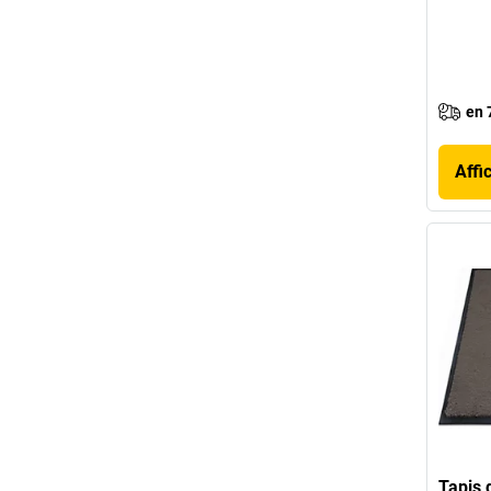
en 
Affi
Tapis 