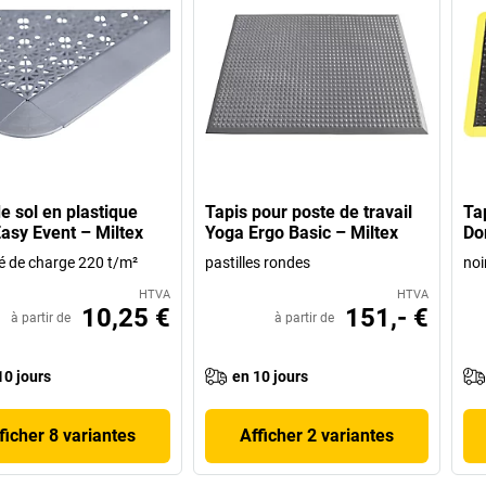
de sol en plastique
Tapis pour poste de travail
Ta
asy Event – Miltex
Yoga Ergo Basic – Miltex
Do
é de charge 220 t/m²
pastilles rondes
noi
HTVA
HTVA
10,25 €
151,- €
à partir de
à partir de
10 jours
en 10 jours
ficher 8 variantes
Afficher 2 variantes