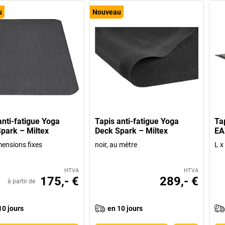
u
Nouveau
anti-fatigue Yoga
Tapis anti-fatigue Yoga
Ta
park – Miltex
Deck Spark – Miltex
EA
mensions fixes
noir, au mètre
L x
HTVA
HTVA
175,- €
289,- €
à partir de
10 jours
en 10 jours