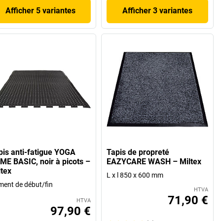
Afficher 5 variantes
Afficher 3 variantes
pis anti-fatigue YOGA
Tapis de propreté
ME BASIC, noir à picots –
EAZYCARE WASH – Miltex
ltex
L x l 850 x 600 mm
ment de début/fin
HTVA
71,90 €
HTVA
97,90 €