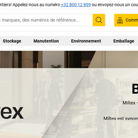
ntiers! Appelez-nous au numéro
+32 800 12 899
ou envoyez-nous un cour
Comma
Recherche
Stockage
Manutention
Environnement
Emballage
Miltex 
Miltex est synon
Notre gamme com
travail, au choix 