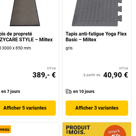
pis de propreté
Tapis anti-fatigue Yoga Flex
ZYCARE STYLE – Miltex
Basic – Miltex
 l 3000 x 850 mm
gris
HTVA
HTVA
389,- €
40,90 €
à partir de
en 7 jours
en 10 jours
Afficher 5 variantes
Afficher 3 variantes
veau