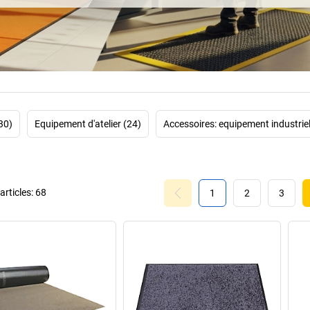
ad
Découvrez égale
l'extérieur, don
l
30)
Equipement d'atelier (24)
Accessoires: equipement industriel
• Fa
•
Trouvez le tapis q
rticles:
68
1
2
3