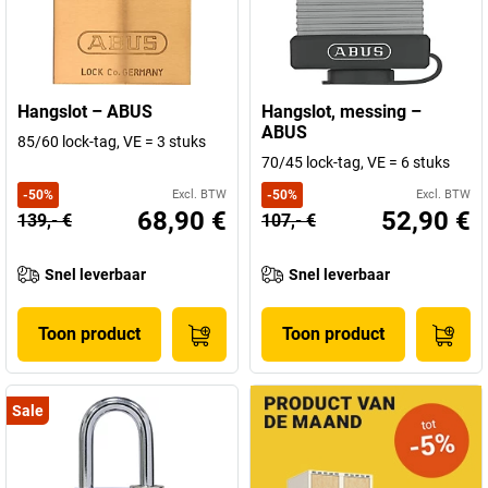
VS, Latijns-Amerika en Azië, en zorgt ervoor dat het leven van vele
mensen over de hele wereld een beetje veiliger, vertrouwder en
gemakkelijker wordt.
Hangslot – ABUS
Hangslot, messing –
Als dat geen reden is om u vanaf nu enkele van de beste ABUS-
ABUS
85/60 lock-tag, VE = 3 stuks
producten in ons assortiment aan te bieden. Met ABUS zit u altijd
70/45 lock-tag, VE = 6 stuks
goed. Daar kunt u zeker van zijn.
-
50
%
Excl. BTW
-
50
%
Excl. BTW
68,90 €
52,90 €
139,- €
107,- €
Snel leverbaar
Snel leverbaar
Toon product
Toon product
Sale