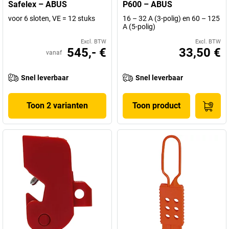
Safelex – ABUS
P600 – ABUS
voor 6 sloten, VE = 12 stuks
16 – 32 A (3-polig) en 60 – 125
A (5-polig)
Excl. BTW
Excl. BTW
545,- €
33,50 €
vanaf
Snel leverbaar
Snel leverbaar
Toon 2 varianten
Toon product