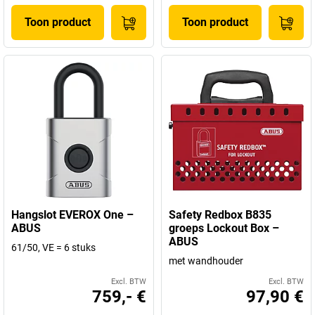
Toon product
Toon product
Hangslot EVEROX One –
Safety Redbox B835
ABUS
groeps Lockout Box –
ABUS
61/50, VE = 6 stuks
met wandhouder
Excl. BTW
Excl. BTW
759,- €
97,90 €