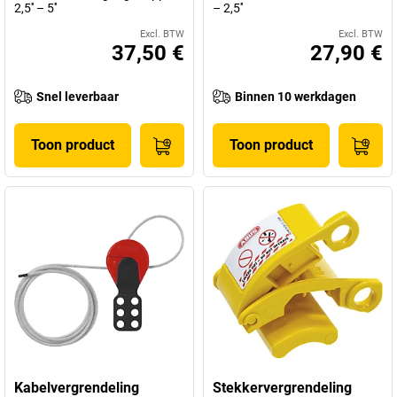
2,5'' – 5''
– 2,5''
Excl. BTW
Excl. BTW
37,50 €
27,90 €
Snel leverbaar
Binnen 10 werkdagen
Toon product
Toon product
Kabelvergrendeling
Stekkervergrendeling