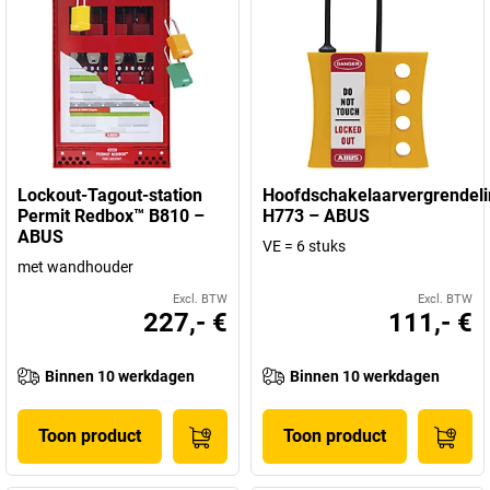
Lockout-Tagout-station
Hoofdschakelaarvergrendeli
Permit Redbox™ B810 –
H773 – ABUS
ABUS
VE = 6 stuks
met wandhouder
Excl. BTW
Excl. BTW
227,- €
111,- €
Binnen 10 werkdagen
Binnen 10 werkdagen
Toon product
Toon product