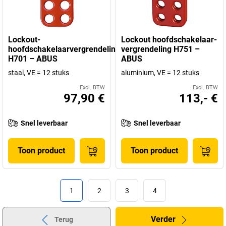
Lockout-
Lockout hoofdschakelaar-
hoofdschakelaarvergrendeling
vergrendeling H751 –
H701 – ABUS
ABUS
staal, VE = 12 stuks
aluminium, VE = 12 stuks
Excl. BTW
Excl. BTW
97,90 €
113,- €
Snel leverbaar
Snel leverbaar
Toon product
Toon product
1
2
3
4
Verder
Terug