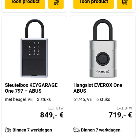
Toon product
Toon product
Sleutelbox KEYGARAGE
Hangslot EVEROX One –
One 797 – ABUS
ABUS
met beugel, VE = 3 stuks
61/45, VE = 6 stuks
Excl. BTW
Excl. BTW
849,- €
719,- €
Binnen 7 werkdagen
Binnen 7 werkdagen