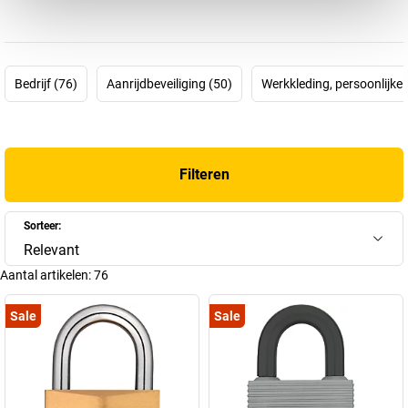
zijn eigen keldersmederij de basis voor een van 's werelds meest
succesvolle bedrijven voor mechanische en elektronische
beveiliging – ABUS.
Bedrijf (76)
Aanrijdbeveiliging (50)
Werkkleding, persoonlijk
De sleutel tot succes? De ontwikkeling en productie van
hangsloten. Maar na een bedrijfsgeschiedenis van bijna 100 jaar
biedt ABUS, dat nu door de vierde en vijfde generatie wordt geleid,
nog veel meer. Namelijk allesomvattende beveiligingsoplossingen,
Filteren
voor thuis, het dagelijks leven, onderweg of voor bedrijfspanden.
Van zaklampen, fietshelmen, fietssloten, raam- en deurbeveiliging
tot videobewakingssystemen, arbeidsveiligheid of complete
Sorteer:
digitale systeemoplossingen. Onder het motto ’Veilig,
Relevant
betrouwbaar, sterk’ is ABUS een deskundige en wereldwijd actieve
Aantal artikelen:
76
partner op alle levensterreinen. En ook al bevinden belangrijke
productievestigingen zich nog steeds in Duitsland, u hoeft niet
Sale
Sale
langer naar Wetter an der Ruhr in Noordrijn-Westfalen te
verhuizen om u veilig te voelen.
De ABUS-groep telt nu immers meer dan 3500 werknemers in vijf
Duitse en ongeveer 25 internationale vestigingen, onder meer in de