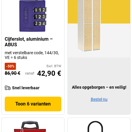
Cijferslot, aluminium –
ABUS
met verstelbare code, 144/30,
VE = 6 stuks
-
50
%
Excl. BTW
42,90 €
86,90 €
vanaf
Alles opgeborgen – en veilig!
Snel leverbaar
Bestel nu
Toon 6 varianten