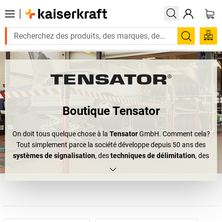
Recherc
Boutique Tensator
On doit tous quelque chose à la
Tensator
GmbH. Comment cela?
Tout simplement parce la société développe depuis 50 ans des
systèmes de signalisation
, des
techniques de délimitation
, des
potelets à sangle
et d'autres produits encore. Tensator le résume
de cette manière: «Rendre les files d'attente efficaces». C'est
maintenant que vous pouvez comprendre notre appel officiel à la
gratitude. Chacun de nous en a déjà fait l'expérience: dans une
foire, une journée portes ouvertes ou même au café, partout où
l'on rencontre beaucoup de gens, le désordre peut rapidement