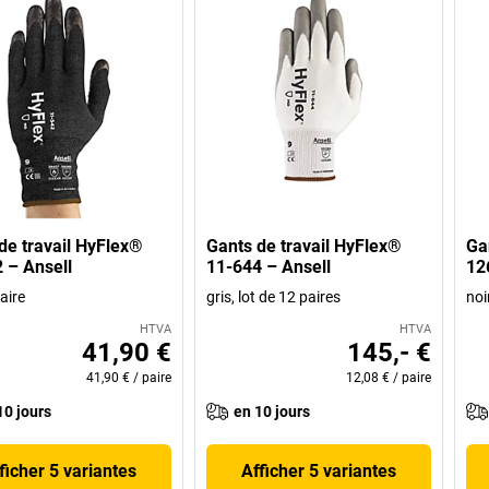
de travail HyFlex®
Gants de travail HyFlex®
Ga
 – Ansell
11-644 – Ansell
12
paire
gris, lot de 12 paires
noi
HTVA
HTVA
41,90 €
145,- €
41,90 €
/
paire
12,08 €
/
paire
10 jours
en 10 jours
ficher 5 variantes
Afficher 5 variantes