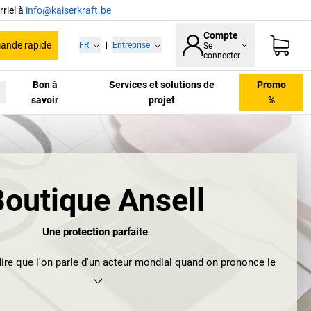
riel à
info@kaiserkraft.be
Compte
nde rapide
FR
|
Entreprise
Se
connecter
Bon à
Services et solutions de
Promo
savoir
projet
%
Boutique Ansell
Une protection parfaite
ire que l'on parle d'un acteur mondial quand on prononce le
ès tout, l'entreprise de Melbourne, en Australie, est le plus
teur mondial de gants de protection et de protections
l'industrie, les soins de santé et les sciences de la vie – et