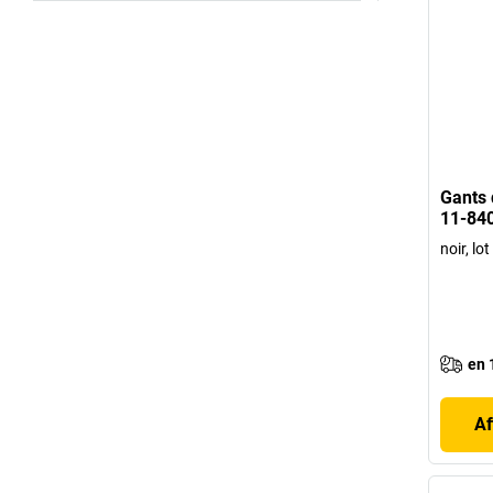
Gants 
11-840
noir, lo
en 
Af