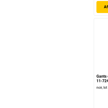
Af
Gants 
11-724
noir, lo