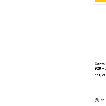
Gants 
929 – 
noir, lo
en 