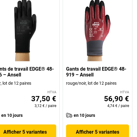
nts de travail EDGE® 48-
Gants de travail EDGE® 48-
6 – Ansell
919 – Ansell
r, lot de 12 paires
rouge/noir, lot de 12 paires
HTVA
HTVA
37,50 €
56,90 €
3,12 €
/
paire
4,74 €
/
paire
en 10 jours
en 10 jours
Afficher 5 variantes
Afficher 5 variantes