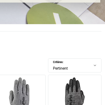
 125 ans. On peut y ajouter d'autres chiffres: Ansell produit
ions de gants par an, pour plus de 25 industries différentes.
t, car dans la seule industrie, des gants de travail et de
rmants et polyvalents sont nécessaires pour la protection
anipulation de produits chimiques ou même pour un usage
 et ces gants doivent non seulement être confortables mais
e à de sévères exigences en matière de matériau. C'est
 Ansell démontre tout son professionnalisme. L'entreprise
lus de 55 pays dans le monde entier, avec un total de 13 000
 en plus, un noble objectif en tête: créer un monde dans
isposent d'une protection optimale contre tous les risques
Critères:
auxquels ils sont confrontés chaque jour.
Pertinent