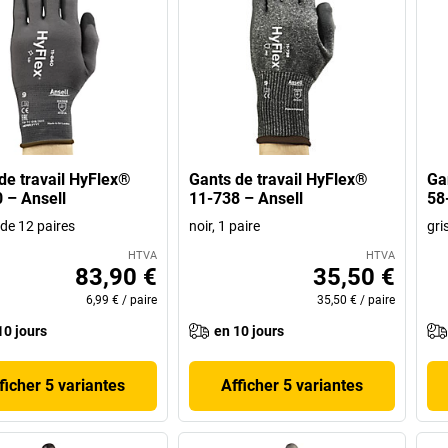
de travail HyFlex®
Gants de travail HyFlex®
Ga
 – Ansell
11-738 – Ansell
58
t de 12 paires
noir, 1 paire
gri
HTVA
HTVA
83,90 €
35,50 €
6,99 €
/
paire
35,50 €
/
paire
10 jours
en 10 jours
ficher 5 variantes
Afficher 5 variantes