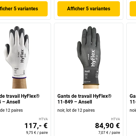
ficher 5 variantes
Afficher 5 variantes
de travail HyFlex®
Gants de travail HyFlex®
Ga
 – Ansell
11-849 – Ansell
11
t de 12 paires
noir, lot de 12 paires
noi
HTVA
HTVA
117,- €
84,90 €
9,75 €
/
paire
7,07 €
/
paire