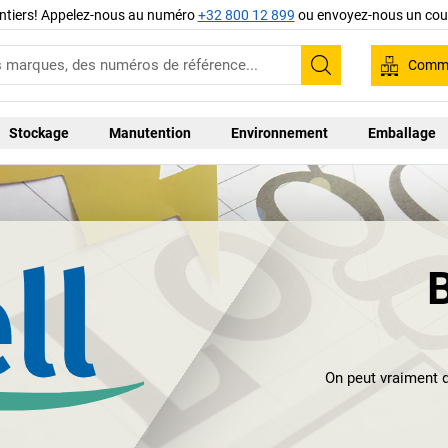
ntiers! Appelez-nous au numéro
+32 800 12 899
ou envoyez-nous un cour
Comma
Recherche
Stockage
Manutention
Environnement
Emballage
On peut vraiment d
nom d'Ansell. Apr
grand produc
corporelles pour 