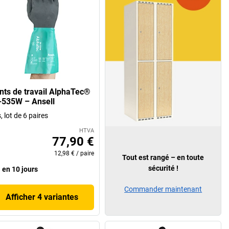
nts de travail AlphaTec®
-535W – Ansell
s, lot de 6 paires
HTVA
77,90 €
12,98 €
/
paire
Tout est rangé – en toute
sécurité !
en 10 jours
Commander maintenant
Afficher 4 variantes