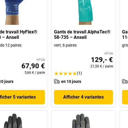
de travail HyFlex®
Gants de travail AlphaTec®
Ga
 – Ansell
58-735 – Ansell
11
t de 12 paires
vert, 6 paires
gri
HTVA
129,- €
HTVA
67,90 €
21,50 €
/
paire
5,66 €
/
paire
(1)
10 jours
en 10 jours
ficher 5 variantes
Afficher 4 variantes