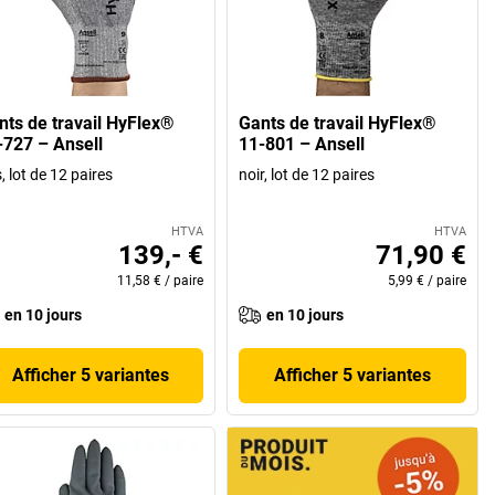
nts de travail HyFlex®
Gants de travail HyFlex®
-727 – Ansell
11-801 – Ansell
s, lot de 12 paires
noir, lot de 12 paires
HTVA
HTVA
139,- €
71,90 €
11,58 €
/
paire
5,99 €
/
paire
en 10 jours
en 10 jours
Afficher 5 variantes
Afficher 5 variantes