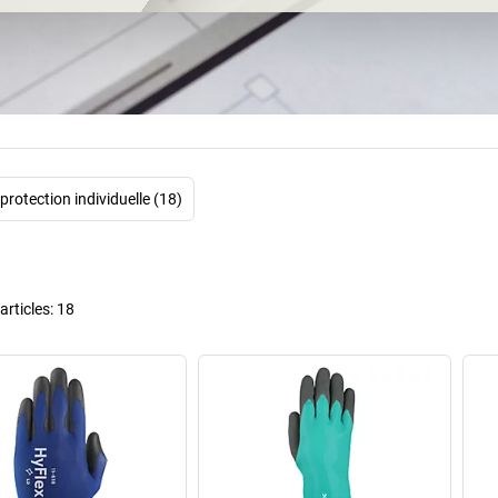
ce depuis plus de
environ 10 trill
Rien d'étonnan
protection perfo
mécanique, la m
d'une seule fois,
aussi répondr
justement là que
rotection individuelle (18)
est active dans p
employés. Avec,
lequel les gens d
rticles:
18