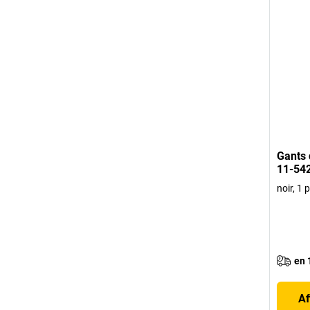
Gants 
11-542
noir, 1 
en 
Af