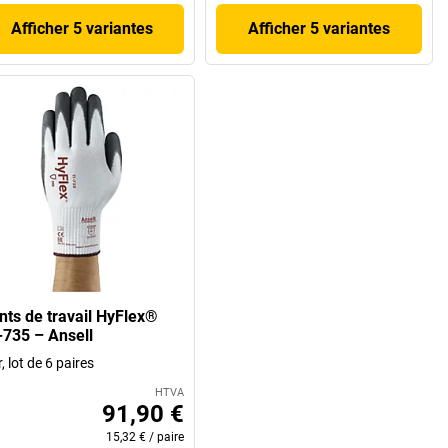
Afficher 5 variantes
Afficher 5 variantes
nts de travail HyFlex®
-735 – Ansell
r, lot de 6 paires
HTVA
91,90 €
15,32 €
/
paire