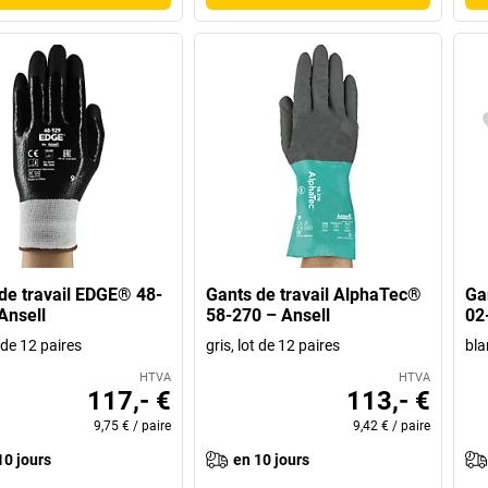
de travail EDGE® 48-
Gants de travail AlphaTec®
Ga
Ansell
58-270 – Ansell
02
t de 12 paires
gris, lot de 12 paires
bla
HTVA
HTVA
117,- €
113,- €
9,75 €
/
paire
9,42 €
/
paire
10 jours
en 10 jours