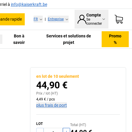
riel à
info@kaiserkraft.be
Compte
nde rapide
FR
|
Entreprise
Se
connecter
Bon à
Services et solutions de
Promo
savoir
projet
%
en lot de 10 seulement
44,90 €
Prix /
lot
(HT)
4,49 €
/
pcs
plus frais de port
LOT
Total (HT)