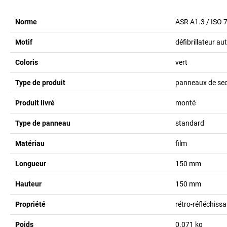
Norme
ASR A1.3 / ISO 
Motif
défibrillateur a
Coloris
vert
Type de produit
panneaux de se
Produit livré
monté
Type de panneau
standard
Matériau
film
Longueur
150
mm
Hauteur
150
mm
Propriété
rétro-réfléchiss
Poids
0.071
kg