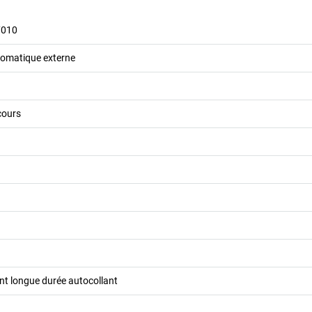
7010
utomatique externe
cours
ant longue durée autocollant