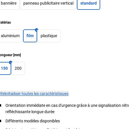
bannière
panneau publicitaire vertical
standard
atériau
aluminium
film
plastique
ongueur
[
mm
]
150
200
×
Réinitialiser toutes les caractéristiques
Orientation immédiate en cas d'urgence grâce à une signalisation rétr
réfléchissante longue durée
Différents modèles disponibles