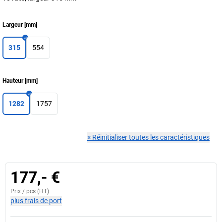
Largeur
[
mm
]
315
554
Hauteur
[
mm
]
1282
1757
×
Réinitialiser toutes les caractéristiques
177,- €
Prix /
pcs
(HT)
plus frais de port