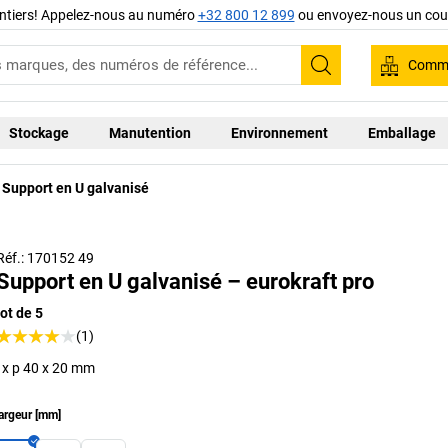
ntiers! Appelez-nous au numéro
+32 800 12 899
ou envoyez-nous un cour
Comma
Recherche
Stockage
Manutention
Environnement
Emballage
Support en U galvanisé
Réf.: 170152 49
Support en U galvanisé – eurokraft pro
lot de 5
(1)
l x p 40 x 20 mm
argeur
[
mm
]