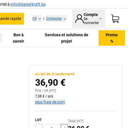
riel à
info@kaiserkraft.be
Compte
nde rapide
FR
|
Entreprise
Se
connecter
Bon à
Services et solutions de
Promo
savoir
projet
%
en lot de 5 seulement
36,90 €
Prix /
lot
(HT)
7,38 €
/
pcs
plus frais de port
LOT
Total (HT)