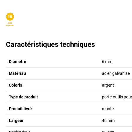
Caractéristiques techniques
Diamètre
6
mm
Matériau
acier, galvanisé
Coloris
argent
Type de produit
porte-outils pou
Produit livré
monté
Largeur
40
mm