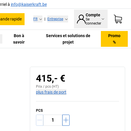
riel à
info@kaiserkraft.be
Compte
nde rapide
FR
|
Entreprise
Se
connecter
Bon à
Services et solutions de
Promo
savoir
projet
%
415,- €
Prix /
pcs
(HT)
plus frais de port
PCS