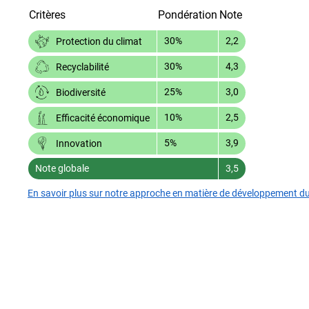
Critères
Pondération
Note
30%
2,2
Protection du climat
30%
4,3
Recyclabilité
25%
3,0
Biodiversité
10%
2,5
Efficacité économique
5%
3,9
Innovation
Note globale
3,5
En savoir plus sur notre approche en matière de développement d