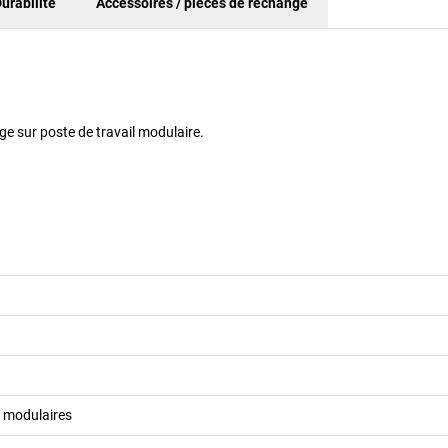
urabilité
Accessoires / pièces de rechange
e sur poste de travail modulaire.
l modulaires