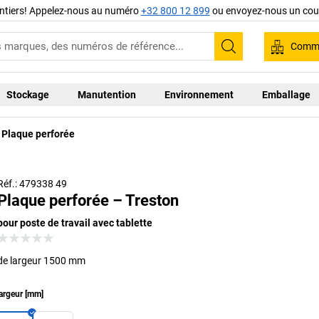
ntiers! Appelez-nous au numéro
+32 800 12 899
ou envoyez-nous un cour
Comma
Recherche
Stockage
Manutention
Environnement
Emballage
Plaque perforée
Réf.: 479338 49
Plaque perforée – Treston
pour poste de travail avec tablette
de largeur 1500 mm
argeur
[
mm
]