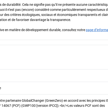
de durabilité. Cela ne signifie pas qu’il ne présente aucune caractéristiq
urquoi il n’est pas (encore) considéré comme particulièrement respectueux 
sur des critères écologiques, sociaux et économiques transparents et cla
oration et de favoriser davantage la transparence.
iative en matière de développement durable, consultez notre
page d’inform
e
otre partenaire GlobalChanger (GreenZero) en accord avec les principes 
/ 14067 (PCF) (GWP100 [version IPCC]).<br/>Les valeurs PCF sont des