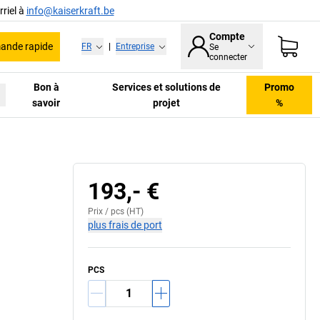
riel à
info@kaiserkraft.be
Compte
nde rapide
FR
|
Entreprise
Se
connecter
Bon à
Services et solutions de
Promo
savoir
projet
%
193,- €
Prix /
pcs
(HT)
plus frais de port
PCS