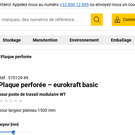
ntiers! Appelez-nous au numéro
+32 800 12 899
ou envoyez-nous un cour
Comma
Recherche
Stockage
Manutention
Environnement
Emballage
Plaque perforée
Réf.: 570129 49
Plaque perforée – eurokraft basic
pour poste de travail modulaire WT
pour largeur plateau 1500 mm
argeur
[
mm
]