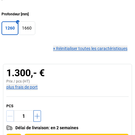
Profondeur
[
mm
]
1260
1660
×
Réinitialiser toutes les caractéristiques
1.300,- €
Prix /
pcs
(HT)
plus frais de port
PCS
Délai de livraison
:
en 2 semaines