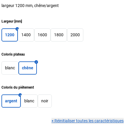
largeur 1200 mm, chêne/argent
Largeur
[
mm
]
1200
1400
1600
1800
2000
Coloris plateau
blanc
chêne
Coloris du piétement
argent
blanc
noir
×
Réinitialiser toutes les caractéristiques