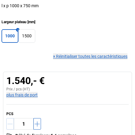
l x p 1000 x 750 mm
Largeur plateau
[
mm
]
1000
1500
×
Réinitialiser toutes les caractéristiques
1.540,- €
Prix /
pcs
(HT)
plus frais de port
PCS