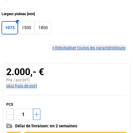
Largeur plateau
[
mm
]
1073
1500
1800
×
Réinitialiser toutes les caractéristiques
2.000,- €
Prix /
pcs
(HT)
plus frais de port
PCS
Délai de livraison
:
en 2 semaines