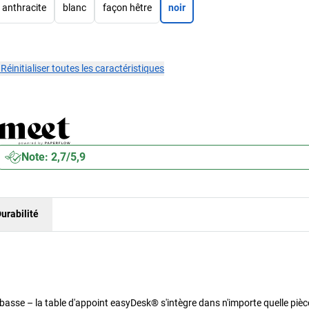
anthracite
blanc
façon hêtre
noir
×
Réinitialiser toutes les caractéristiques
Note: 2,7/5,9
urabilité
 basse – la table d'appoint easyDesk® s'intègre dans n'importe quelle pièc