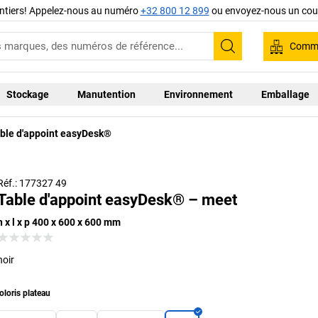
ntiers! Appelez-nous au numéro
+32 800 12 899
ou envoyez-nous un cour
Comma
Recherche
Stockage
Manutention
Environnement
Emballage
ble d'appoint easyDesk®
Réf.: 177327 49
Table d'appoint easyDesk® – meet
h x l x p 400 x 600 x 600 mm
noir
oloris plateau