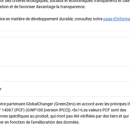
sur des critères écologiques, sociaux et économiques transparents et cla
oration et de favoriser davantage la transparence.
iative en matière de développement durable, consultez notre
page d’inform
e
otre partenaire GlobalChanger (GreenZero) en accord avec les principes 
/ 14067 (PCF) (GWP100 [version IPCC]).<br/>Les valeurs PCF sont des
es spécifiques au produit, qui n'ont pas été vérifiées par des tiers et qui
er en fonction de l'amélioration des données.