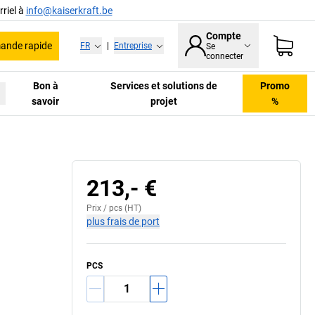
riel à
info@kaiserkraft.be
Compte
nde rapide
FR
|
Entreprise
Se
connecter
Bon à
Services et solutions de
Promo
savoir
projet
%
213,- €
Prix /
pcs
(HT)
plus frais de port
PCS