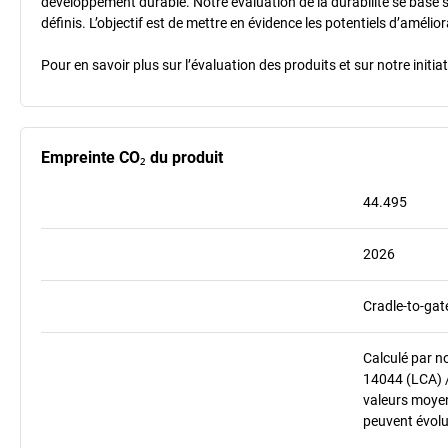
développement durable. Notre évaluation de la durabilité se base 
définis. L’objectif est de mettre en évidence les potentiels d’améli
Pour en savoir plus sur l’évaluation des produits et sur notre init
Empreinte CO₂ du produit
44.495
2026
Cradle-to-gat
Calculé par n
14044 (LCA) 
valeurs moyenn
peuvent évolu