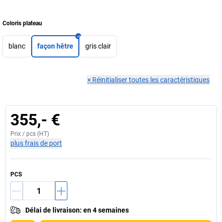
Coloris plateau
blanc
façon hêtre
gris clair
×
Réinitialiser toutes les caractéristiques
355,- €
Prix /
pcs
(HT)
plus frais de port
PCS
Délai de livraison
:
en 4 semaines