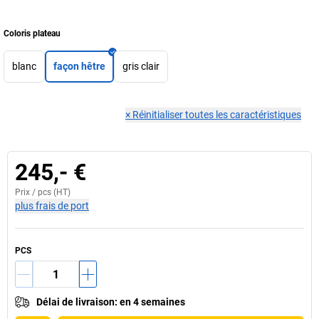
Coloris plateau
blanc
façon hêtre
gris clair
×
Réinitialiser toutes les caractéristiques
245,- €
Prix /
pcs
(HT)
plus frais de port
PCS
Délai de livraison
:
en 4 semaines