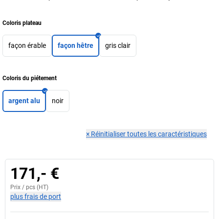
Coloris plateau
façon érable
façon hêtre
gris clair
Coloris du piétement
argent alu
noir
×
Réinitialiser toutes les caractéristiques
171,- €
Prix /
pcs
(HT)
plus frais de port