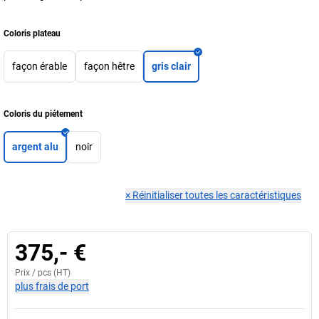
Coloris plateau
façon érable
façon hêtre
gris clair
Coloris du piétement
argent alu
noir
×
Réinitialiser toutes les caractéristiques
375,- €
Prix /
pcs
(HT)
plus frais de port