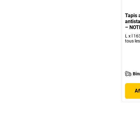
Tapis 
antist
– NOT
L x l 1
tous le
Bin
Af