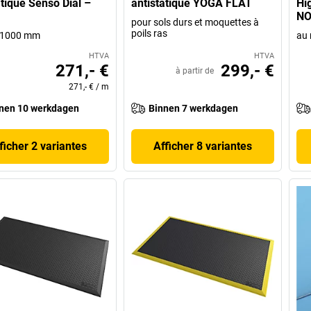
atique Senso Dial –
antistatique YOGA FLAT
Hi
NO
pour sols durs et moquettes à
poils ras
r 1000 mm
au 
HTVA
HTVA
271,- €
299,- €
à partir de
271,- €
/
m
nen 10 werkdagen
Binnen 7 werkdagen
ficher 2 variantes
Afficher 8 variantes