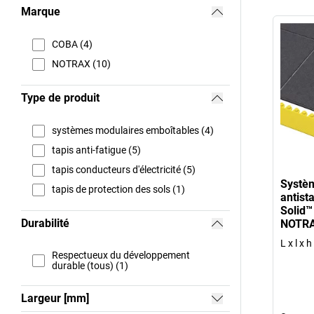
Marque
COBA (4)
NOTRAX (10)
Type de produit
systèmes modulaires emboîtables (4)
tapis anti-fatigue (5)
tapis conducteurs d'électricité (5)
Systè
tapis de protection des sols (1)
antist
Solid™
Durabilité
NOTR
L x l x 
Respectueux du développement
durable (tous) (1)
Largeur [mm]