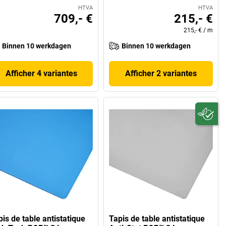
HTVA
HTVA
709,- €
215,- €
215,- €
/
m
Binnen 10 werkdagen
Binnen 10 werkdagen
Afficher 4 variantes
Afficher 2 variantes
is de table antistatique
Tapis de table antistatique