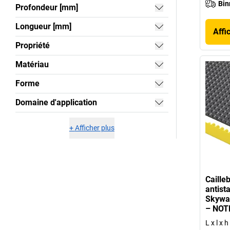
Bin
Profondeur [mm]
Longueur [mm]
Affi
Propriété
Matériau
Forme
Domaine d'application
+
Afficher plus
Caille
antista
Skywa
– NOT
L x l x