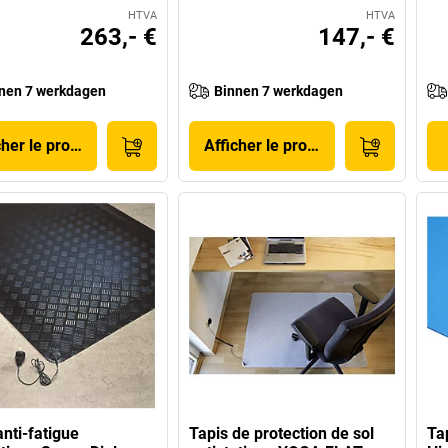
HTVA
HTVA
263,- €
147,- €
nen 7 werkdagen
Binnen 7 werkdagen
cher le produit
Afficher le produit
anti-fatigue
Tapis de protection de sol
Tap