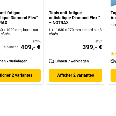
anti-fatigue
Tapis anti-fatigue
Tap
atique Diamond Flex™
antistatique Diamond Flex™
An
RAX
– NOTRAX
ble
630 x 1020 mm, bords sur
L x l 1630 x 970 mm, rebord sur 3
s côtés
côtés
HTVA
HTVA
409,- €
399,- €
à partir de
nen 7 werkdagen
Binnen 7 werkdagen
ficher 2 variantes
Afficher 2 variantes