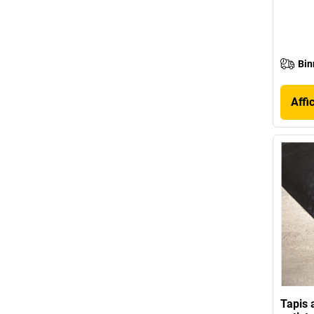
Bin
Affi
Tapis 