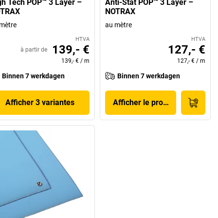
gh Tech POP™ 3 Layer –
Anti-Stat POP™ 3 Layer –
TRAX
NOTRAX
mètre
au mètre
HTVA
HTVA
139,- €
127,- €
à partir de
139,- €
/
m
127,- €
/
m
Binnen 7 werkdagen
Binnen 7 werkdagen
Afficher 3 variantes
Afficher le produit