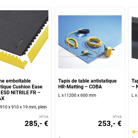
me emboîtable
Tapis de table antistatique
Tap
atique Cushion Ease
HR-Matting – COBA
– 
 ESD NITRILE FR –
L x l 1200 x 600 mm
L x
AX
h 910 x 910 x 19 mm, plein
HTVA
HTVA
285,- €
253,- €