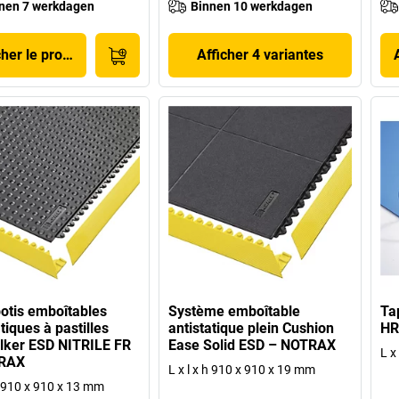
nen 7 werkdagen
Binnen 10 werkdagen
cher le produit
Afficher 4 variantes
botis emboîtables
Système emboîtable
Tap
tiques à pastilles
antistatique plein Cushion
HR
lker ESD NITRILE FR
Ease Solid ESD – NOTRAX
L x
RAX
L x l x h 910 x 910 x 19 mm
 h 910 x 910 x 13 mm