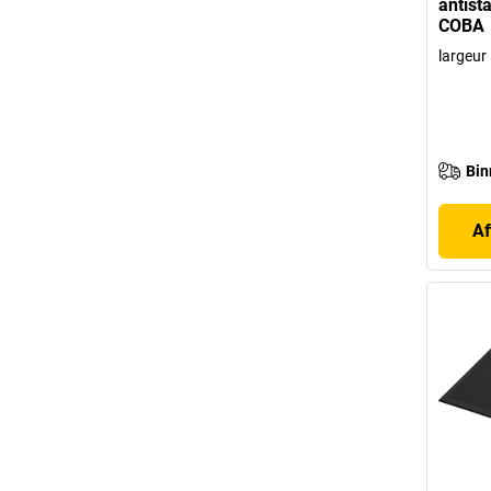
antist
COBA
largeu
Bin
Af