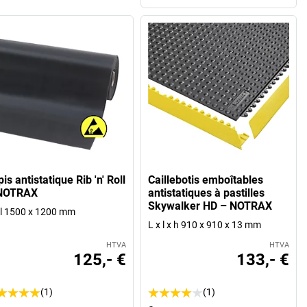
is antistatique Rib 'n' Roll
Caillebotis emboîtables
NOTRAX
antistatiques à pastilles
Skywalker HD – NOTRAX
 l 1500 x 1200 mm
L x l x h 910 x 910 x 13 mm
HTVA
HTVA
125,- €
133,- €
(1)
(1)