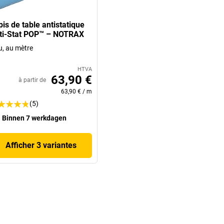
is de table antistatique
ti-Stat POP™ – NOTRAX
u, au mètre
HTVA
63,90 €
à partir de
63,90 €
/
m
(5)
Binnen 7 werkdagen
Afficher 3 variantes