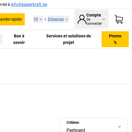
riel à
info@kaiserkraft.be
Compte
nde rapide
FR
|
Entreprise
Se
connecter
Bon à
Services et solutions de
Promo
savoir
projet
%
Critères:
Pertinent