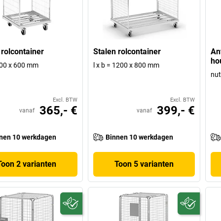
 rolcontainer
Stalen rolcontainer
An
ho
 600 x 600 mm
l x b = 1200 x 800 mm
nut
Excl. BTW
Excl. BTW
365,- €
399,- €
vanaf
vanaf
nen 10 werkdagen
Binnen 10 werkdagen
Toon 2 varianten
Toon 5 varianten