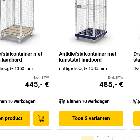
efstalcontainer met
Antidiefstalcontainer met
Dr
 laadbord
kunststof laadbord
st
e hoogte 1350 mm
nuttige hoogte 1585 mm
3-z
Excl. BTW
Excl. BTW
445,- €
485,- €
nen 10 werkdagen
Binnen 10 werkdagen
on product
Toon 2 varianten