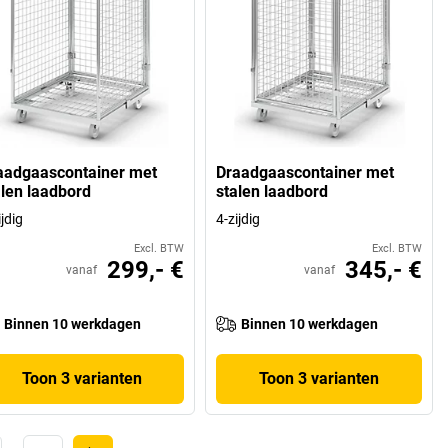
aadgaascontainer met
Draadgaascontainer met
alen laadbord
stalen laadbord
ijdig
4-zijdig
Excl. BTW
Excl. BTW
299,- €
345,- €
vanaf
vanaf
Binnen 10 werkdagen
Binnen 10 werkdagen
Toon 3 varianten
Toon 3 varianten