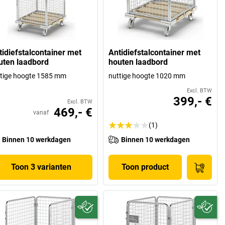
tidiefstalcontainer met
Antidiefstalcontainer met
uten laadbord
houten laadbord
tige hoogte 1585 mm
nuttige hoogte 1020 mm
Excl. BTW
399,- €
Excl. BTW
469,- €
vanaf
(1)
Binnen 10 werkdagen
Binnen 10 werkdagen
Toon 3 varianten
Toon product