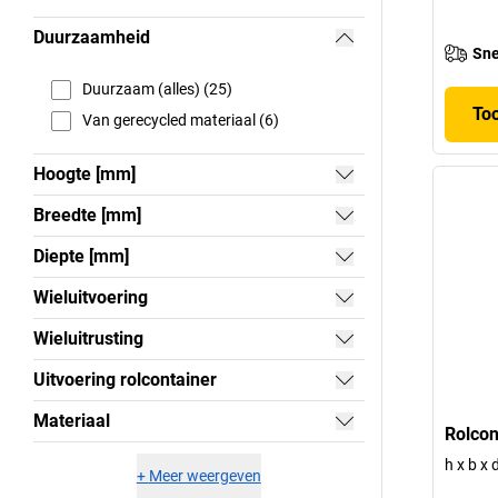
Duurzaamheid
Sne
Duurzaam (alles) (25)
To
Van gerecycled materiaal (6)
Hoogte [mm]
Breedte [mm]
Diepte [mm]
Wieluitvoering
Wieluitrusting
Uitvoering rolcontainer
Materiaal
Rolcon
h x b x
+
Meer weergeven