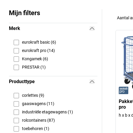
Mijn filters
Aantal a
Merk
eurokraft basic (6)
eurokraft pro (14)
Kongamek (6)
PRESTAR (1)
Producttype
corlettes (9)
Pakket
gaaswagens (11)
pro
industriële etagewagens (1)
h x b x
rolcontainers (87)
toebehoren (1)