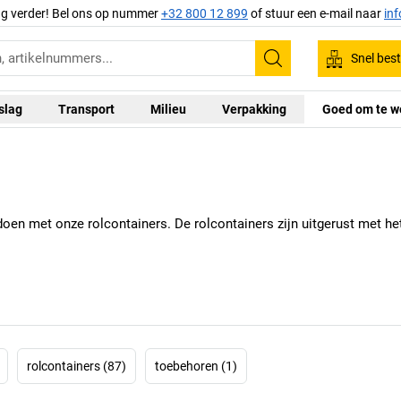
ag verder! Bel ons op nummer
+32 800 12 899
of stuur een e-mail naar
in
Snel best
Zoeken
slag
Transport
Milieu
Verpakking
Goed om te w
doen met onze rolcontainers. De rolcontainers zijn uitgerust met he
rolcontainers (87)
toebehoren (1)