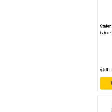
Stalen
l x b =
Bin