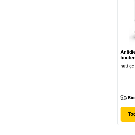
Antidi
houten
nuttig
Bin
To