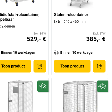
idiefstal-rolcontainer,
Stalen rolcontainer
apelbaar
l x b = 640 x 460 mm
 2 deuren
Excl. BTW
Excl. BTW
529,- €
385,- €
Binnen 10 werkdagen
Binnen 10 werkdagen
Toon product
Toon product