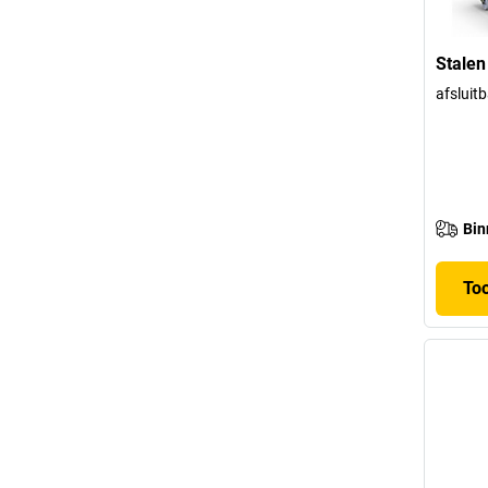
Stalen
afsluit
Bin
To