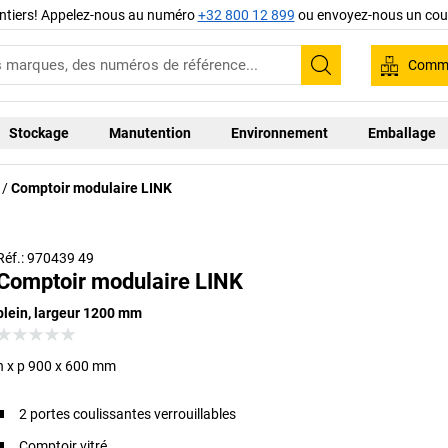
ntiers! Appelez-nous au numéro
+32 800 12 899
ou envoyez-nous un cour
Comma
Recherche
Stockage
Manutention
Environnement
Emballage
Comptoir modulaire LINK
Exemple de combinaison
Réf.: 970439 49
Comptoir modulaire LINK
plein, largeur 1200 mm
h x p 900 x 600 mm
2 portes coulissantes verrouillables
Comptoir vitré