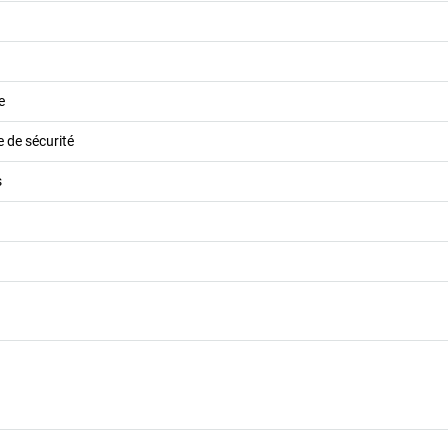
e
e de sécurité
s