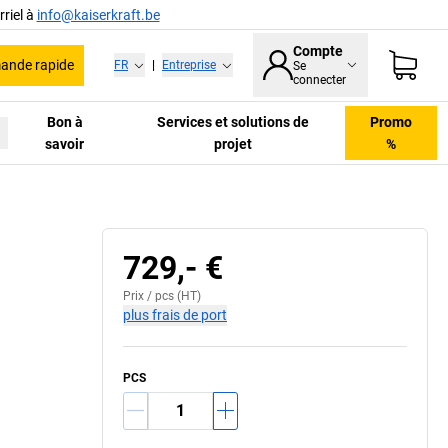
riel à
info@kaiserkraft.be
Compte
nde rapide
FR
|
Entreprise
Se
connecter
Bon à
Services et solutions de
Promo
savoir
projet
%
Exemple de combinaison
729,- €
Prix /
pcs
(HT)
plus frais de port
PCS