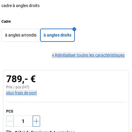
cadre à angles droits
Cadre
à angles arrondis
à angles droits
×
Réinitialiser toutes les caractéristiques
789,- €
Prix /
pcs
(HT)
plus frais de port
PCS