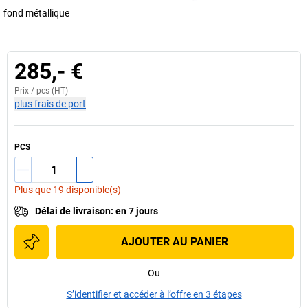
fond métallique
285,- €
Prix /
pcs
(HT)
plus frais de port
PCS
Plus que 19 disponible(s)
Délai de livraison
:
en 7 jours
AJOUTER AU PANIER
Ou
S’identifier et accéder à l’offre en 3 étapes