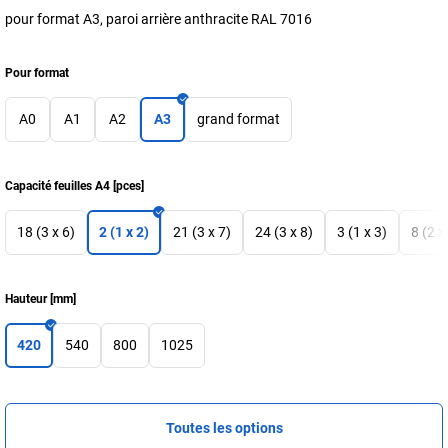
pour format A3, paroi arrière anthracite RAL 7016
Pour format
A0
A1
A2
A3
grand format
Capacité feuilles A4
[
pces
]
18 (3 x 6)
2 (1 x 2)
21 (3 x 7)
24 (3 x 8)
3 (1 x 3)
8 (2 x
Hauteur
[
mm
]
420
540
800
1025
Toutes les options