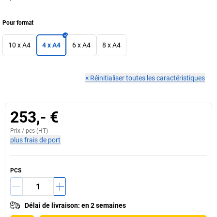
Pour format
10 x A4
4 x A4
6 x A4
8 x A4
×
Réinitialiser toutes les caractéristiques
253,- €
Prix /
pcs
(HT)
plus frais de port
PCS
Délai de livraison
:
en 2 semaines