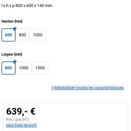
l x h x p 800 x 600 x 140 mm
Hauteur
[
mm
]
600
800
1000
Largeur
[
mm
]
800
1000
1500
×
Réinitialiser toutes les caractéristiques
639,- €
Prix /
pcs
(HT)
plus frais de port