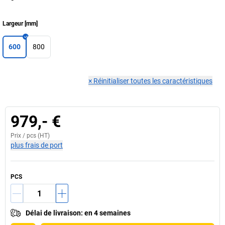
Largeur
[
mm
]
600
800
×
Réinitialiser toutes les caractéristiques
979,- €
Prix /
pcs
(HT)
plus frais de port
PCS
Délai de livraison
:
en 4 semaines