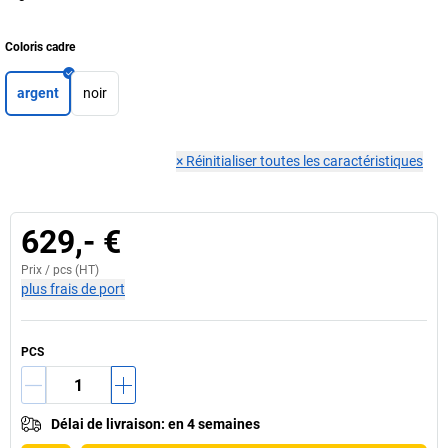
Coloris cadre
argent
noir
×
Réinitialiser toutes les caractéristiques
629,- €
Prix /
pcs
(HT)
plus frais de port
PCS
Délai de livraison
:
en 4 semaines