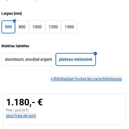
Largeur
[
mm
]
500
800
1000
1200
1500
Matériau tablettes
aluminium, anodisé argent
plateau mélaminé
×
Réinitialiser toutes les caractéristiques
1.180,- €
Prix /
pcs
(HT)
plus frais de port