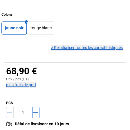
Coloris
jaune noir
rouge blanc
×
Réinitialiser toutes les caractéristiques
68,90 €
Prix /
pcs
(HT)
plus frais de port
PCS
Délai de livraison
:
en 10 jours