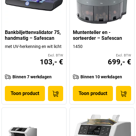
Bankbiljettenvalidator 75,
Muntenteller en -
handmatig – Safescan
sorteerder – Safescan
met UV-herkenning en wit licht
1450
Excl. BTW
Excl. BTW
103,- €
699,- €
Binnen 7 werkdagen
Binnen 10 werkdagen
Toon product
Toon product