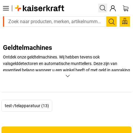
Zoeken
Geldtelmachines
Ontdek onze geldtelmachines. Wij hebben tevens ook
valsgelddetectoren en automatische munttellers. Deze zijn van
essentieel belang wanneer u een winkel heeft of met geld in aanraking
komt. Deze geldtelmachines zijn ontwikkeld voor alle munteenheden.
Onze valsgelddedectore zijn belangrijk wanneer u geld moet
ontvangen van klanten.
+
Meer weergeven
test-/telapparatuur (13)