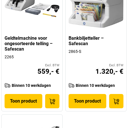
Geldtelmachine voor
Bankbiljetteller –
ongesorteerde telling –
Safescan
Safescan
2865-S
2265
Excl. BTW
Excl. BTW
559,- €
1.320,- €
Binnen 10 werkdagen
Binnen 10 werkdagen
Toon product
Toon product