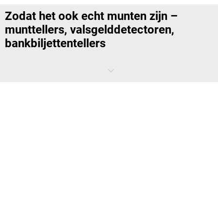
Zodat het ook echt munten zijn –
munttellers, valsgelddetectoren,
bankbiljettentellers
De schrik slaat om het hart als je te maken krijgt met vals geld. Dit is
de nachtmerrie van alle bedrijven die bij dagelijkse betalingen te
maken hebben met contant geld. De euro als wereldvaluta is een
waardevolle target voor georganiseerde bendes. Hun vals geld is van
zo'n hoge kwaliteit dat geïmiteerde beveiligingskenmerken moeilijk
handmatig en visueel te identificeren zijn.
kaiserkraft
staat u bij in de
bestrijding van criminele activiteiten, of helpt u gewoon bij het geld
tellen. Dit wordt gemakkelijk en is vooral honderd procent accuraat.
Muntentellers, valsgelddetectoren of biljettellers: welk apparaat
voldoet aan welke
vereisten
?
Veilig en comfortabel: bankbiljettellers van