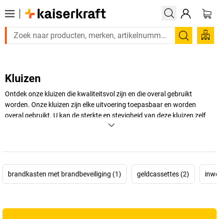
Zoeken
Kluizen
Ontdek onze kluizen die kwaliteitsvol zijn en die overal gebruikt
worden. Onze kluizen zijn elke uitvoering toepasbaar en worden
overal gebruikt. U kan de sterkte en stevigheid van deze kluizen zelf
kiezen. Deze kluizen zijn ideaal om waardevolle spullen op te bergen
en zo elk veiligheidsrisico te schrappen.
+
Meer weergeven
brandkasten met brandbeveiliging (1)
geldcassettes (2)
inwe