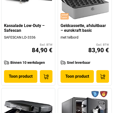
Kassalade Low-Duty –
Geldcassette, afsluitbaar
Safescan
– eurokraft basic
SAFESCAN LD-3336
met telbord
Excl. BTW
Excl. BTW
84,90 €
83,90 €
Binnen 10 werkdagen
Snel leverbaar
Toon product
Toon product