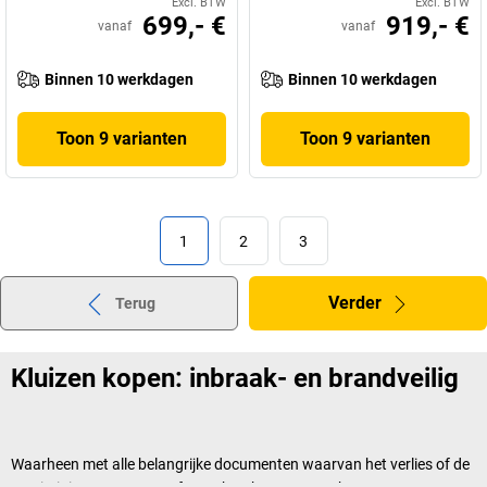
Excl. BTW
Excl. BTW
699,- €
919,- €
vanaf
vanaf
Binnen 10 werkdagen
Binnen 10 werkdagen
Toon 9 varianten
Toon 9 varianten
1
2
3
Verder
Terug
Kluizen kopen: inbraak- en brandveilig
Waarheen met alle belangrijke documenten waarvan het verlies of de