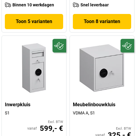
Binnen 10 werkdagen
Snel leverbaar
Toon 5 varianten
Toon 8 varianten
Inwerpkluis
Meubelinbouwkluis
S1
VDMA A, S1
Excl. BTW
599,- €
vanaf
Excl. BTW
325,- €
vanaf