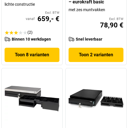
– eurokraft basic
lichte constructie
met zes muntvakken
Excl. BTW
659,- €
vanaf
Excl. BTW
78,90 €
(2)
Binnen 10 werkdagen
Snel leverbaar
Toon 8 varianten
Toon 2 varianten