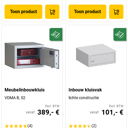
Toon product
Toon product
Meubelinbouwkluis
Inbouw kluisvak
VDMA B, S2
lichte constructie
Excl. BTW
Excl. BTW
389,- €
101,- €
vanaf
vanaf
(4)
(2)