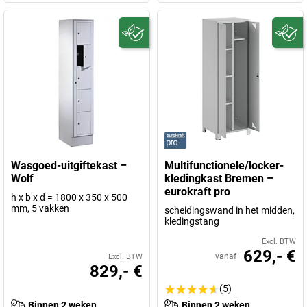
Wasgoed-uitgiftekast –
Multifunctionele/locker-
Wolf
kledingkast Bremen –
eurokraft pro
h x b x d = 1800 x 350 x 500
mm, 5 vakken
scheidingswand in het midden,
kledingstang
Excl. BTW
629,- €
vanaf
Excl. BTW
829,- €
(5)
Binnen 2 weken
Binnen 2 weken