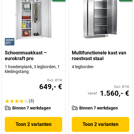
Schoonmaakkast –
Multifunctionele kast van
eurokraft pro
roestvast staal
1 hoedenplank, 3 legborden, 1
4 legborden
kledingstang
Excl. BTW
649,- €
Excl. BTW
1.560,- €
vanaf
(3)
Binnen 7 werkdagen
Binnen 7 werkdagen
Toon 2 varianten
Toon 2 varianten