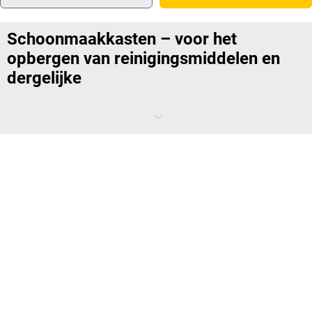
Schoonmaakkasten – voor het
opbergen van reinigingsmiddelen en
dergelijke
Geen lange zoektochten meer: schoonmaakkasten houden alles wat
uw huis schoon houdt netjes en opgeruimd – van
schoonmaakmiddelen en stofzuigers tot schoonmaakgerei. Want de
functionele schoonmaakkast biedt voldoende ruimte voor alle
spullen. Dat betekent dat u alle benodigdheden direct bij de hand
heeft wanneer u deze wilt gebruiken. Daarna kunnen ze net zo snel
weer worden opgeborgen. En om te voorkomen dat de
schoonmaakproducten in verkeerde handen vallen, zijn de
schoonmaakkasten meestal afsluitbaar, met een
hangslot
of een
cilinderslot.
Systematische opslag van