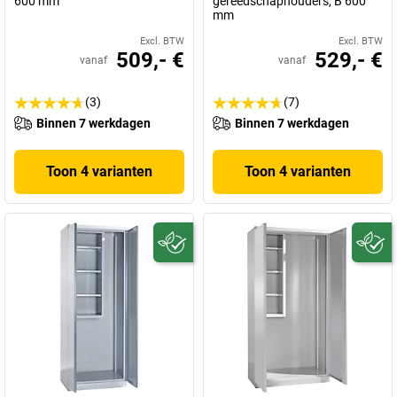
600 mm
gereedschaphouders, B 600
mm
Excl. BTW
Excl. BTW
509,- €
529,- €
vanaf
vanaf
(3)
(7)
Binnen 7 werkdagen
Binnen 7 werkdagen
Toon 4 varianten
Toon 4 varianten