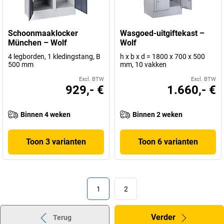
Schoonmaaklocker
Wasgoed-uitgiftekast –
München – Wolf
Wolf
4 legborden, 1 kledingstang, B
h x b x d = 1800 x 700 x 500
500 mm
mm, 10 vakken
Excl. BTW
Excl. BTW
929,- €
1.660,- €
Binnen 4 weken
Binnen 2 weken
Toon 3 varianten
Toon 6 varianten
1
2
Verder
Terug