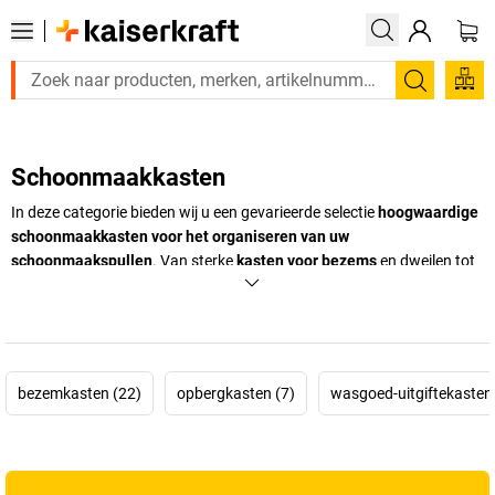
Zoeken
Schoonmaakkasten
In deze categorie bieden wij u een gevarieerde selectie
hoogwaardige
schoonmaakkasten voor het organiseren van uw
schoonmaakspullen
. Van sterke
kasten voor bezems
en dweilen tot
multifunctionele
schoonmaakkasten
, bij ons vindt u alles wat u nodig
heeft om uw schoonmaakspullen georganiseerd en binnen
handbereik te houden. Ontdek nu ons assortiment, want onze
schoonmaakkasten
bieden niet alleen opbergruimte, maar zorgen
ook voor een efficiënte organisatie en veiligheid op de werkplek.
bezemkasten (22)
opbergkasten (7)
wasgoed-uitgiftekasten 
+
Meer weergeven