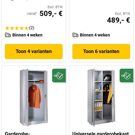
Excl. BTW
509,- €
vanaf
Excl. BTW
489,- €
(2)
Binnen 4 weken
Binnen 4 weken
Toon 4 varianten
Toon 6 varianten
Garderobe-
Universele garderobekast