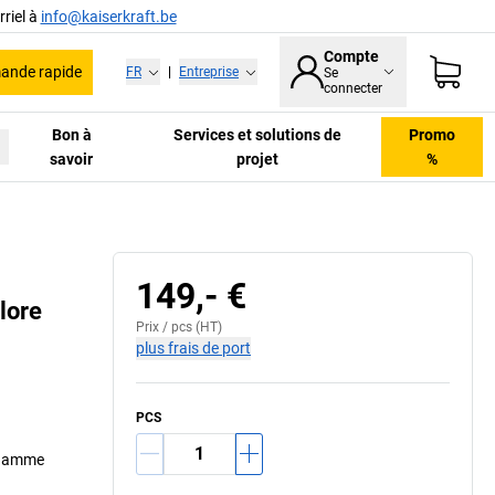
riel à
info@kaiserkraft.be
Compte
nde rapide
FR
|
Entreprise
Se
connecter
Bon à
Services et solutions de
Promo
savoir
projet
%
149,- €
lore
Prix /
pcs
(HT)
plus frais de port
PCS
e gamme