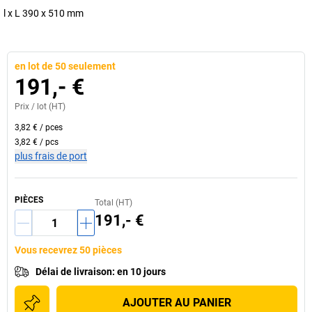
l x L 390 x 510 mm
en lot de 50 seulement
191,- €
Prix /
lot
(HT)
3,82 €
/
pces
3,82 €
/
pcs
plus frais de port
PIÈCES
Total (HT)
191,- €
Vous recevrez 50 pièces
Délai de livraison
:
en 10 jours
AJOUTER AU PANIER