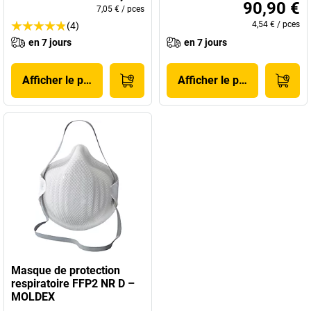
90,90 €
7,05 €
/
pces
4,54 €
/
pces
(4)
en 7 jours
en 7 jours
Afficher le produit
Afficher le produit
Masque de protection
respiratoire FFP2 NR D –
MOLDEX