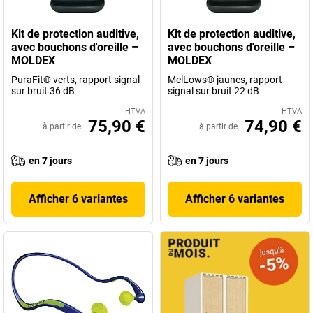
protection auditive confortables avec coussinets et serre-tête
rembourrés. Jetez-y un coup d'œil. Si vous avez des questions,
Kit de protection auditive,
Kit de protection auditive,
nous vous assistons volontiers.
avec bouchons d'oreille –
avec bouchons d'oreille –
MOLDEX
MOLDEX
PuraFit® verts, rapport signal
MelLows® jaunes, rapport
sur bruit 36 dB
signal sur bruit 22 dB
HTVA
HTVA
75,90 €
74,90 €
à partir de
à partir de
en 7 jours
en 7 jours
Afficher 6 variantes
Afficher 6 variantes