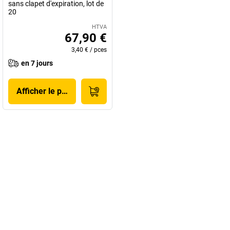
sans clapet d'expiration, lot de
20
HTVA
67,90 €
3,40 €
/
pces
en 7 jours
Afficher le produit