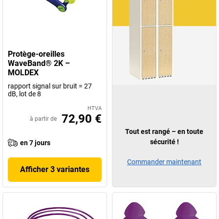
Protège-oreilles
WaveBand® 2K –
MOLDEX
rapport signal sur bruit = 27
dB, lot de 8
HTVA
72,90 €
à partir de
Tout est rangé – en toute
sécurité !
en 7 jours
Commander maintenant
Afficher 3 variantes